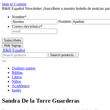
Skip to Content
B&H Español Newsletter
¡Suscríbete a nuestro boletín de noticias pa
Nombre
*
Nombre
Correo electrónico
*
Subscríbete
Hide
Signup
B&H Español
Search products...
Quiénes somos
Biblias
Libros
Niños
Académico
Inglés
Sandra De la Torre Guarderas