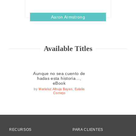
Aaron Armstrong
Available Titles
Aunque no sea cuento de
hadas esta historia…,
eBook
by
Marialuz Albuja Bayas
,
Eulalia
Cornejo
RECURSOS
PARA CLIENTES