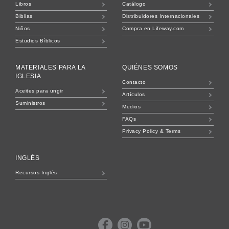
Libros
Catálogo
Biblias
Distribuidores Internacionales
Niños
Compra en Lifeway.com
Estudios Bíblicos
MATERIALES PARA LA
QUIÉNES SOMOS
IGLESIA
Contacto
Aceites para ungir
Artículos
Suministros
Medios
FAQs
Privacy Policy & Terms
INGLÉS
Recursos Inglés
B&H
Publishing