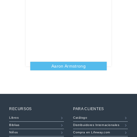
Aaron Armstrong
RECURSOS
PARA CLIENTES
Libros
Catálogo
Biblias
Distribuidores Internacionales
Niños
Compra en Lifeway.com