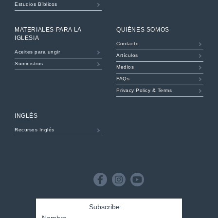
Estudios Bíblicos
MATERIALES PARA LA
QUIÉNES SOMOS
IGLESIA
Contacto
Aceites para ungir
Artículos
Suministros
Medios
FAQs
Privacy Policy & Terms
INGLÉS
Recursos Inglés
B&H
Publishing
Facebook
Instagram
Youtube
Nombre
Nombre
*