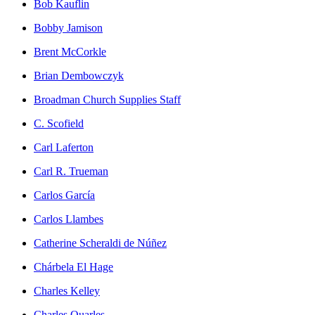
Bob Kauflin
Bobby Jamison
Brent McCorkle
Brian Dembowczyk
Broadman Church Supplies Staff
C. Scofield
Carl Laferton
Carl R. Trueman
Carlos García
Carlos Llambes
Catherine Scheraldi de Núñez
Chárbela El Hage
Charles Kelley
Charles Quarles