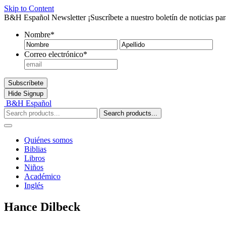
Skip to Content
B&H Español Newsletter
¡Suscríbete a nuestro boletín de noticias pa
Nombre
*
Nombre
Ape
Correo electrónico
*
Subscríbete
Hide
Signup
B&H Español
Search products...
Quiénes somos
Biblias
Libros
Niños
Académico
Inglés
Hance Dilbeck