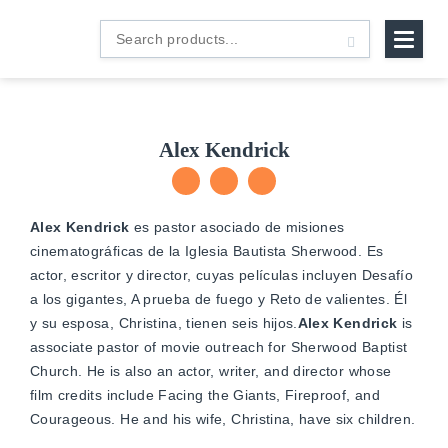
B&H
Search
Español
products...
Alex Kendrick
Facebook
Twitter
website
Alex Kendrick
es pastor asociado de misiones
cinematográficas de la Iglesia Bautista Sherwood. Es
actor, escritor y director, cuyas películas incluyen Desafío
a los gigantes, A prueba de fuego y Reto de valientes. Él
y su esposa, Christina, tienen seis hijos.
Alex Kendrick
is
associate pastor of movie outreach for Sherwood Baptist
Church. He is also an actor, writer, and director whose
film credits include Facing the Giants, Fireproof, and
Courageous. He and his wife, Christina, have six children.