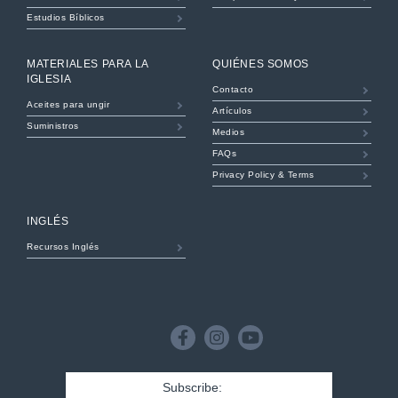
Estudios Bíblicos
MATERIALES PARA LA
QUIÉNES SOMOS
IGLESIA
Contacto
Aceites para ungir
Artículos
Suministros
Medios
FAQs
Privacy Policy & Terms
INGLÉS
Recursos Inglés
B&H
Publishing
Facebook
Instagram
Youtube