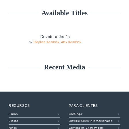
Available Titles
Devoto a Jesús
by
Stephen Kendrick
,
Alex Kendrick
Recent Media
RECURSOS
PARA CLIENTES
Libros
Catálogo
Biblias
Distribuidores Internacionales
Niños
Compra en Lifeway.com