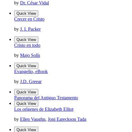
by
Dr. César Vidal
Quick View
Crecer en Cristo
by
J. I. Packer
Quick View
Cristo en todo
by
Majo Solís
Quick View
Evangelio, eBook
by
J.D. Greear
Quick View
Panorama del Antiguo Testamento
Quick View
Los orígenes de Elizabeth Elliot
by
Ellen Vaughn
,
Joni Eareckson Tada
Quick View