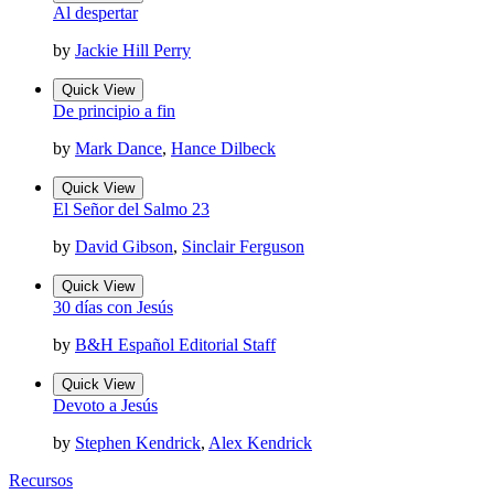
Al despertar
by
Jackie Hill Perry
Quick View
De principio a fin
by
Mark Dance
,
Hance Dilbeck
Quick View
El Señor del Salmo 23
by
David Gibson
,
Sinclair Ferguson
Quick View
30 días con Jesús
by
B&H Español Editorial Staff
Quick View
Devoto a Jesús
by
Stephen Kendrick
,
Alex Kendrick
Recursos