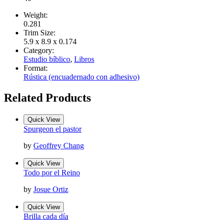
Weight:
0.281
Trim Size:
5.9 x 8.9 x 0.174
Category:
Estudio bíblico
,
Libros
Format:
Rústica (encuadernado con adhesivo)
Related Products
Quick View
Spurgeon el pastor
by
Geoffrey Chang
Quick View
Todo por el Reino
by
Josue Ortiz
Quick View
Brilla cada día