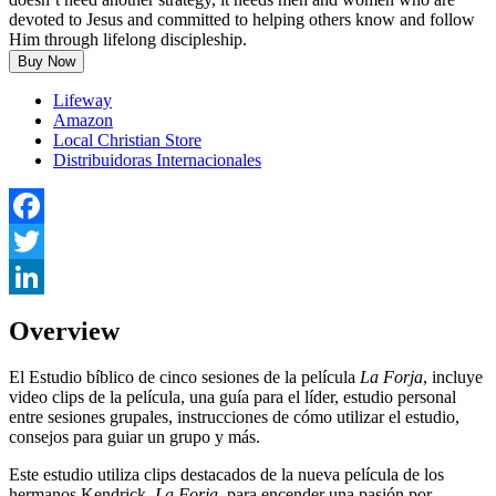
devoted to Jesus and committed to helping others know and follow
Him through lifelong discipleship.
Buy Now
Lifeway
Amazon
Local Christian Store
Distribuidoras Internacionales
Facebook
Twitter
LinkedIn
Overview
El Estudio bíblico de cinco sesiones de la película
La Forja
, incluye
video clips de la película, una guía para el líder, estudio personal
entre sesiones grupales, instrucciones de cómo utilizar el estudio,
consejos para guiar un grupo y más.
Este estudio utiliza clips destacados de la nueva película de los
hermanos Kendrick,
La Forja
, para encender una pasión por