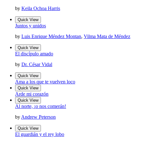
by
Keila Ochoa Harris
Quick View
Juntos y unidos
by
Luis Enrique Méndez Montan
,
Vilma Mata de Méndez
Quick View
El discípulo amado
by
Dr. César Vidal
Quick View
Ama a los que te vuelven loco
Quick View
Arde mi corazón
Quick View
Al norte, ¡o nos comerán!
by
Andrew Peterson
Quick View
El guardián y el rey lobo