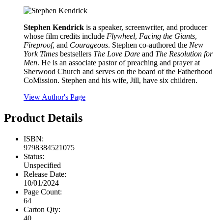
Stephen Kendrick
is a speaker, screenwriter, and producer
whose film credits include
Flywheel
,
Facing the Giants
,
Fireproof
, and
Courageous
. Stephen co-authored the
New
York Times
bestsellers
The Love Dare
and
The Resolution for
Men
. He is an associate pastor of preaching and prayer at
Sherwood Church and serves on the board of the Fatherhood
CoMission. Stephen and his wife, Jill, have six children.
View Author's Page
Product Details
ISBN:
9798384521075
Status:
Unspecified
Release Date:
10/01/2024
Page Count:
64
Carton Qty:
40