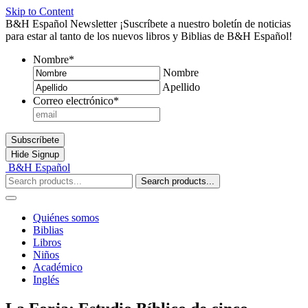
Skip to Content
B&H Español Newsletter
¡Suscríbete a nuestro boletín de noticias
para estar al tanto de los nuevos libros y Biblias de B&H Español!
Nombre
*
Nombre
Apellido
Correo electrónico
*
Subscríbete
Hide
Signup
B&H Español
Search products...
Quiénes somos
Biblias
Libros
Niños
Académico
Inglés