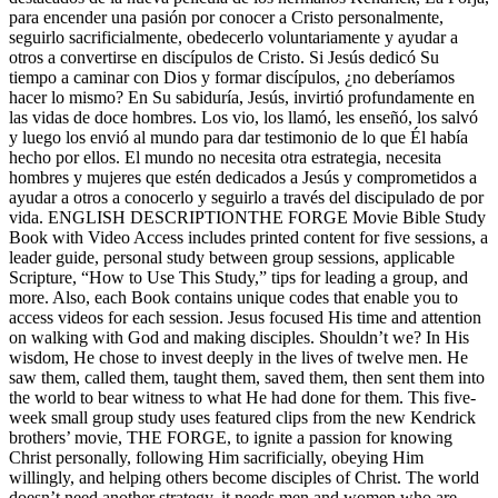
para encender una pasión por conocer a Cristo personalmente,
seguirlo sacrificialmente, obedecerlo voluntariamente y ayudar a
otros a convertirse en discípulos de Cristo. Si Jesús dedicó Su
tiempo a caminar con Dios y formar discípulos, ¿no deberíamos
hacer lo mismo? En Su sabiduría, Jesús, invirtió profundamente en
las vidas de doce hombres. Los vio, los llamó, les enseñó, los salvó
y luego los envió al mundo para dar testimonio de lo que Él había
hecho por ellos. El mundo no necesita otra estrategia, necesita
hombres y mujeres que estén dedicados a Jesús y comprometidos a
ayudar a otros a conocerlo y seguirlo a través del discipulado de por
vida. ENGLISH DESCRIPTIONTHE FORGE Movie Bible Study
Book with Video Access includes printed content for five sessions, a
leader guide, personal study between group sessions, applicable
Scripture, “How to Use This Study,” tips for leading a group, and
more. Also, each Book contains unique codes that enable you to
access videos for each session. Jesus focused His time and attention
on walking with God and making disciples. Shouldn’t we? In His
wisdom, He chose to invest deeply in the lives of twelve men. He
saw them, called them, taught them, saved them, then sent them into
the world to bear witness to what He had done for them. This five-
week small group study uses featured clips from the new Kendrick
brothers’ movie, THE FORGE, to ignite a passion for knowing
Christ personally, following Him sacrificially, obeying Him
willingly, and helping others become disciples of Christ. The world
doesn’t need another strategy, it needs men and women who are