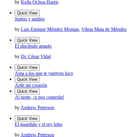
by
Keila Ochoa Harris
Quick View
Juntos y unidos
by
Luis Enrique Méndez Montan
,
Vilma Mata de Méndez
Quick View
El discípulo amado
by
Dr. César Vidal
Quick View
Ama a los que te vuelven loco
Quick View
Arde mi corazón
Quick View
Al norte, ¡o nos comerán!
by
Andrew Peterson
Quick View
El guardián y el rey lobo
by
Andrew Peterson