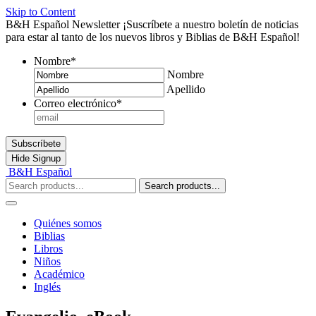
Skip to Content
B&H Español Newsletter
¡Suscríbete a nuestro boletín de noticias
para estar al tanto de los nuevos libros y Biblias de B&H Español!
Nombre
*
Nombre
Apellido
Correo electrónico
*
Subscríbete
Hide
Signup
B&H Español
Search products...
Quiénes somos
Biblias
Libros
Niños
Académico
Inglés