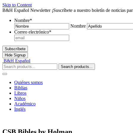
Skip to Content
B&H Español Newsletter
¡Suscríbete a nuestro boletín de noticias pa
Nombre
*
Nombre
Correo electrónico
*
Subscríbete
Hide
Signup
B&H Español
Search products...
Quiénes somos
Biblias
Libros
Niños
Académico
Inglés
CSB Bibles by Holman