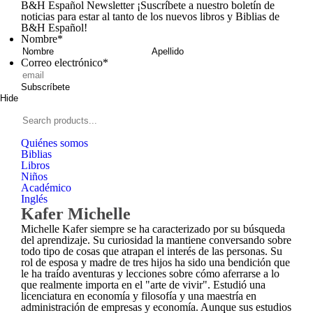
B&H Español Newsletter
¡Suscríbete a nuestro boletín de
noticias para estar al tanto de los nuevos libros y Biblias de
B&H Español!
Nombre
*
Nombre
Apellid
Correo electrónico
*
Subscríbete
Hide
Signup
B&H
Español
Search
products...
Quiénes somos
Biblias
Libros
Niños
Académico
Inglés
Kafer Michelle
Michelle Kafer siempre se ha caracterizado por su búsqueda
del aprendizaje. Su curiosidad la mantiene conversando sobre
todo tipo de cosas que atrapan el interés de las personas. Su
rol de esposa y madre de tres hijos ha sido una bendición que
le ha traído aventuras y lecciones sobre cómo aferrarse a lo
que realmente importa en el "arte de vivir". Estudió una
licenciatura en economía y filosofía y una maestría en
administración de empresas y economía. Aunque sus estudios