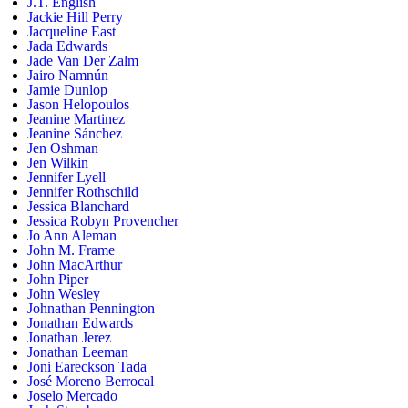
J.T. English
Jackie Hill Perry
Jacqueline East
Jada Edwards
Jade Van Der Zalm
Jairo Namnún
Jamie Dunlop
Jason Helopoulos
Jeanine Martinez
Jeanine Sánchez
Jen Oshman
Jen Wilkin
Jennifer Lyell
Jennifer Rothschild
Jessica Blanchard
Jessica Robyn Provencher
Jo Ann Aleman
John M. Frame
John MacArthur
John Piper
John Wesley
Johnathan Pennington
Jonathan Edwards
Jonathan Jerez
Jonathan Leeman
Joni Eareckson Tada
José Moreno Berrocal
Joselo Mercado