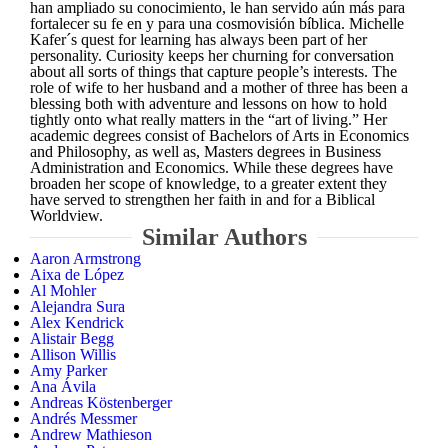
han ampliado su conocimiento, le han servido aún más para
fortalecer su fe en y para una cosmovisión bíblica. Michelle
Kafer´s quest for learning has always been part of her
personality. Curiosity keeps her churning for conversation
about all sorts of things that capture people’s interests. The
role of wife to her husband and a mother of three has been a
blessing both with adventure and lessons on how to hold
tightly onto what really matters in the “art of living.” Her
academic degrees consist of Bachelors of Arts in Economics
and Philosophy, as well as, Masters degrees in Business
Administration and Economics. While these degrees have
broaden her scope of knowledge, to a greater extent they
have served to strengthen her faith in and for a Biblical
Worldview.
Similar Authors
Aaron Armstrong
Aixa de López
Al Mohler
Alejandra Sura
Alex Kendrick
Alistair Begg
Allison Willis
Amy Parker
Ana Ávila
Andreas Köstenberger
Andrés Messmer
Andrew Mathieson