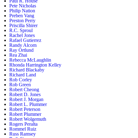
Paul R. House
Pete Nicholas
Philip Nation
Preben Vang
Preston Perry
Priscilla Shirer
R.C. Sproul
Rachel Jones
Rafael Gutierrez
Randy Alcorn
Ray Ortlund
Rea Zhai
Rebecca McLaughlin
Rhonda Harrington Kelley
Richard Blackaby
Richard Land
Rob Corley
Rob Green
Robert Cheong
Robert D. Jones
Robert J. Morgan
Robert L. Plummer
Robert Peterson
Robert Plummer
Robert Wolgemuth
Rogers Peralta
Rommel Ruiz
Russ Ramsey