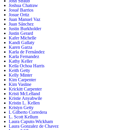
Josh Straub
Joshua Chatraw
Josué Barrios
Josue Ortiz
Juan Manuel Vaz
Juan Sánchez
Justin Burkholder
Justin Gerard
Kafer Michelle
Kandi Gallaty
Karen Garza
Karla de Fernández
Karla Fernandez
Kathy Keller
Keila Ochoa Harris
Keith Getty
Kelly Minter
Kim Carpenter
Kim Vastine
Krickitt Carpenter
Kristi McLelland
Kristie Anyabwile
Kristin L. Kellen
Kristyn Getty
L Gilberto Corredera
L. Scott Kellum
Laura Caputo-Wickham
Laura Gonzalez de Chavez