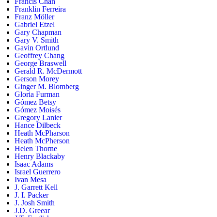
Francis Chan
Franklin Ferreira
Franz Möller
Gabriel Etzel
Gary Chapman
Gary V. Smith
Gavin Ortlund
Geoffrey Chang
George Braswell
Gerald R. McDermott
Gerson Morey
Ginger M. Blomberg
Gloria Furman
Gómez Betsy
Gómez Moisés
Gregory Lanier
Hance Dilbeck
Heath McPharson
Heath McPherson
Helen Thorne
Henry Blackaby
Isaac Adams
Israel Guerrero
Ivan Mesa
J. Garrett Kell
J. I. Packer
J. Josh Smith
J.D. Greear