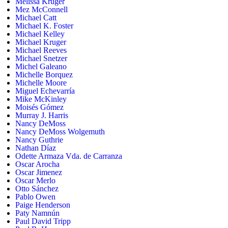
Melissa Kruger
Mez McConnell
Michael Catt
Michael K. Foster
Michael Kelley
Michael Kruger
Michael Reeves
Michael Snetzer
Michel Galeano
Michelle Borquez
Michelle Moore
Miguel Echevarría
Mike McKinley
Moisés Gómez
Murray J. Harris
Nancy DeMoss
Nancy DeMoss Wolgemuth
Nancy Guthrie
Nathan Díaz
Odette Armaza Vda. de Carranza
Oscar Arocha
Oscar Jimenez
Oscar Merlo
Otto Sánchez
Pablo Owen
Paige Henderson
Paty Namnún
Paul David Tripp