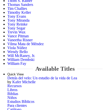
Thom S. Rainer
Thomas Sanders
Tim Challies
Timothy Keller
Tony Evans
Tony Miranda
Tony Reinke
Tony Segar
Trevin Wax
Vance Pitman
Vaneetha Risner
Vilma Mata de Méndez
Viola Núñez
Wendy Bello
Will McRaney, Jr.
William Dembski
William Fay
Available Titles
Quick View
Detrás del velo: Un estudio de la vida de Lea
by
Kafer Michelle
Recursos
Libros
Biblias
Niños
Estudios Bíblicos
Para clientes
Catálogo