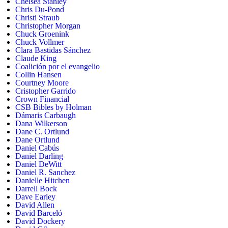
Chelsea Stanley
Chris Du-Pond
Christi Straub
Christopher Morgan
Chuck Groenink
Chuck Vollmer
Clara Bastidas Sánchez
Claude King
Coalición por el evangelio
Collin Hansen
Courtney Moore
Cristopher Garrido
Crown Financial
CSB Bibles by Holman
Dámaris Carbaugh
Dana Wilkerson
Dane C. Ortlund
Dane Ortlund
Daniel Cabús
Daniel Darling
Daniel DeWitt
Daniel R. Sanchez
Danielle Hitchen
Darrell Bock
Dave Earley
David Allen
David Barceló
David Dockery