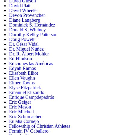
David Gibson
David Platt
David Wheeler
Devon Provencher
Diane Langberg
Dominick S. Hernández
Donald S. Whitney
Dorothy Kelley Patterson
Doug Powell
Dr. César Vidal
Dr. Miguel Núñez
Dr. R. Albert Mohler
Ed Hindson
Ediciones las Américas
Edyah Ramos
Elisabeth Elliot
Ellen Vaughn
Elmer Towns
Elyse Fitzpatrick
Emanuel Elizondo
Enrique Campdepadrós
Eric Geiger
Eric Mason
Eric Mitchell
Eric Schumacher
Eulalia Cornejo
Fellowship of Christian Athletes
Fermín IV Caballero