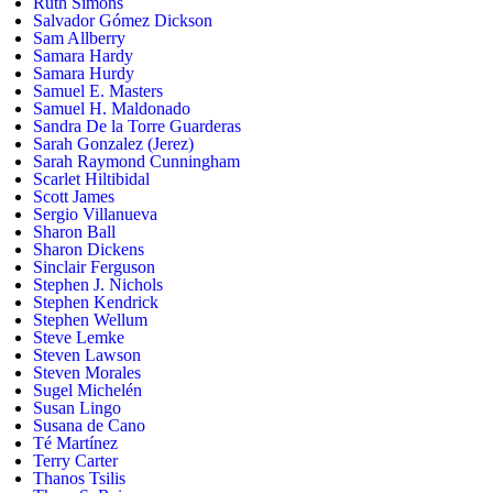
Ruth Simons
Salvador Gómez Dickson
Sam Allberry
Samara Hardy
Samara Hurdy
Samuel E. Masters
Samuel H. Maldonado
Sandra De la Torre Guarderas
Sarah Gonzalez (Jerez)
Sarah Raymond Cunningham
Scarlet Hiltibidal
Scott James
Sergio Villanueva
Sharon Ball
Sharon Dickens
Sinclair Ferguson
Stephen J. Nichols
Stephen Kendrick
Stephen Wellum
Steve Lemke
Steven Lawson
Steven Morales
Sugel Michelén
Susan Lingo
Susana de Cano
Té Martínez
Terry Carter
Thanos Tsilis