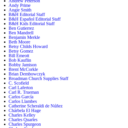
Andrew Peterson
Andy Prime
Angie Smith
B&H Editorial Staff
B&H Español Editorial Staff
B&H Kids Editorial Staff
Ben Gutierrez
Ben Mandrell
Benjamin Merkle
Beth Moore
Betsy Childs Howard
Betsy Gomez
Bill Emeott
Bob Kauflin
Bobby Jamison
Brent McCorkle
Brian Dembowczyk
Broadman Church Supplies Staff
C. Scofield
Carl Laferton
Carl R. Trueman
Carlos García
Carlos Llambes
Catherine Scheraldi de Núñez
Chárbela El Hage
Charles Kelley
Charles Quarles
Charles Spurgeon