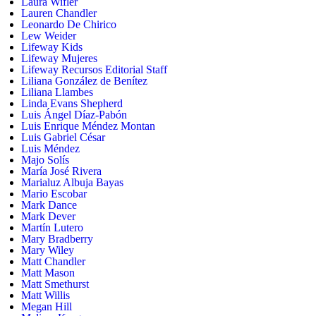
Laura Wifler
Lauren Chandler
Leonardo De Chirico
Lew Weider
Lifeway Kids
Lifeway Mujeres
Lifeway Recursos Editorial Staff
Liliana González de Benítez
Liliana Llambes
Linda Evans Shepherd
Luis Ángel Díaz-Pabón
Luis Enrique Méndez Montan
Luis Gabriel César
Luis Méndez
Majo Solís
María José Rivera
Marialuz Albuja Bayas
Mario Escobar
Mark Dance
Mark Dever
Martín Lutero
Mary Bradberry
Mary Wiley
Matt Chandler
Matt Mason
Matt Smethurst
Matt Willis
Megan Hill