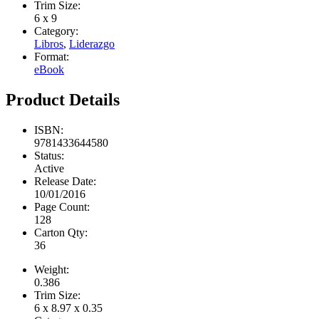
Trim Size:
6 x 9
Category:
Libros
,
Liderazgo
Format:
eBook
Product Details
ISBN:
9781433644580
Status:
Active
Release Date:
10/01/2016
Page Count:
128
Carton Qty:
36
Weight:
0.386
Trim Size:
6 x 8.97 x 0.35