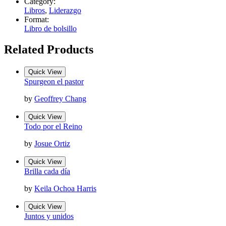
Category:
Libros
,
Liderazgo
Format:
Libro de bolsillo
Related Products
Quick View
Spurgeon el pastor
by
Geoffrey Chang
Quick View
Todo por el Reino
by
Josue Ortiz
Quick View
Brilla cada día
by
Keila Ochoa Harris
Quick View
Juntos y unidos