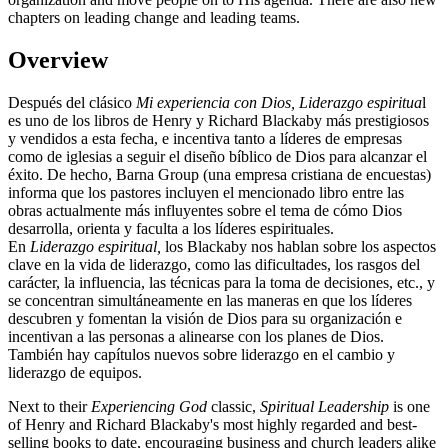
chapters on leading change and leading teams.
Overview
Después del clásico
Mi experiencia con Dios,
Liderazgo espiritua
l
es uno de los libros de Henry y Richard Blackaby más prestigiosos
y vendidos a esta fecha, e incentiva tanto a líderes de empresas
como de iglesias a seguir el diseño bíblico de Dios para alcanzar el
éxito. De hecho, Barna Group (una empresa cristiana de encuestas)
informa que los pastores incluyen el mencionado libro entre las
obras actualmente más influyentes sobre el tema de cómo Dios
desarrolla, orienta y faculta a los líderes espirituales.
En
Liderazgo espiritual,
los Blackaby nos hablan sobre los aspectos
clave en la vida de liderazgo, como las dificultades, los rasgos del
carácter, la influencia, las técnicas para la toma de decisiones, etc., y
se concentran simultáneamente en las maneras en que los líderes
descubren y fomentan la visión de Dios para su organización e
incentivan a las personas a alinearse con los planes de Dios.
También hay capítulos nuevos sobre liderazgo en el cambio y
liderazgo de equipos.
Next to their
Experiencing God
classic,
Spiritual Leadership
is one
of Henry and Richard Blackaby's most highly regarded and best-
selling books to date, encouraging business and church leaders alike