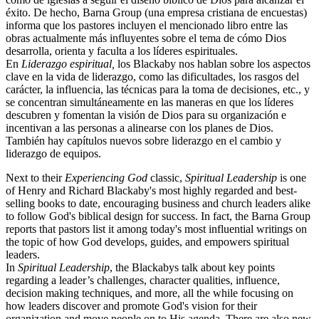
éxito. De hecho, Barna Group (una empresa cristiana de encuestas)
informa que los pastores incluyen el mencionado libro entre las
obras actualmente más influyentes sobre el tema de cómo Dios
desarrolla, orienta y faculta a los líderes espirituales.
En
Liderazgo espiritual,
los Blackaby nos hablan sobre los aspectos
clave en la vida de liderazgo, como las dificultades, los rasgos del
carácter, la influencia, las técnicas para la toma de decisiones, etc., y
se concentran simultáneamente en las maneras en que los líderes
descubren y fomentan la visión de Dios para su organización e
incentivan a las personas a alinearse con los planes de Dios.
También hay capítulos nuevos sobre liderazgo en el cambio y
liderazgo de equipos.
Next to their
Experiencing God
classic,
Spiritual Leadership
is one
of Henry and Richard Blackaby's most highly regarded and best-
selling books to date, encouraging business and church leaders alike
to follow God's biblical design for success. In fact, the Barna Group
reports that pastors list it among today's most influential writings on
the topic of how God develops, guides, and empowers spiritual
leaders.
In
Spiritual Leadership
, the Blackabys talk about key points
regarding a leader’s challenges, character qualities, influence,
decision making techniques, and more, all the while focusing on
how leaders discover and promote God's vision for their
organization and move people on to His agenda. There are also new