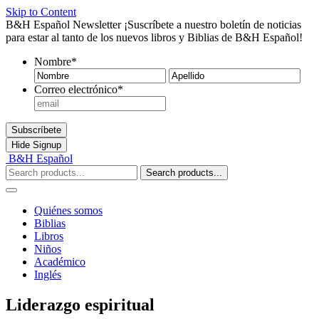
Skip to Content
B&H Español Newsletter
¡Suscríbete a nuestro boletín de noticias
para estar al tanto de los nuevos libros y Biblias de B&H Español!
Nombre
*
Nombre
Ape
Correo electrónico
*
Subscríbete
Hide
Signup
B&H Español
Search products...
Quiénes somos
Biblias
Libros
Niños
Académico
Inglés
Liderazgo espiritual