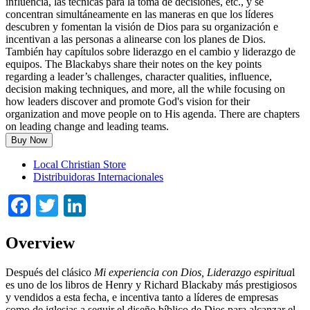
influencia, las técnicas para la toma de decisiones, etc., y se
concentran simultáneamente en las maneras en que los líderes
descubren y fomentan la visión de Dios para su organización e
incentivan a las personas a alinearse con los planes de Dios.
También hay capítulos sobre liderazgo en el cambio y liderazgo de
equipos. The Blackabys share their notes on the key points
regarding a leader’s challenges, character qualities, influence,
decision making techniques, and more, all the while focusing on
how leaders discover and promote God's vision for their
organization and move people on to His agenda. There are chapters
on leading change and leading teams.
Buy Now
Local Christian Store
Distribuidoras Internacionales
Facebook
Twitter
LinkedIn
Overview
Después del clásico
Mi experiencia con Dios,
Liderazgo espiritua
l
es uno de los libros de Henry y Richard Blackaby más prestigiosos
y vendidos a esta fecha, e incentiva tanto a líderes de empresas
como de iglesias a seguir el diseño bíblico de Dios para alcanzar el