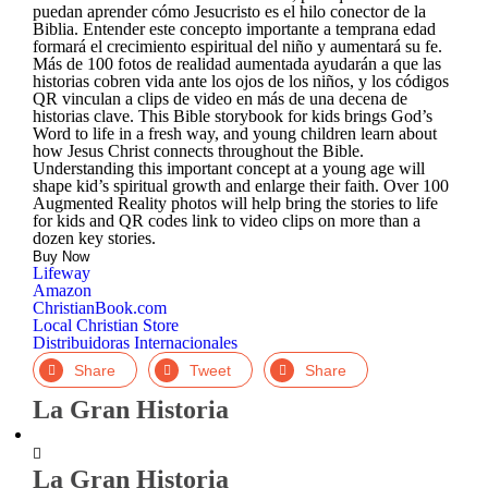
puedan aprender cómo Jesucristo es el hilo conector de la
Biblia. Entender este concepto importante a temprana edad
formará el crecimiento espiritual del niño y aumentará su fe.
Más de 100 fotos de realidad aumentada ayudarán a que las
historias cobren vida ante los ojos de los niños, y los códigos
QR vinculan a clips de video en más de una decena de
historias clave. This Bible storybook for kids brings God’s
Word to life in a fresh way, and young children learn about
how Jesus Christ connects throughout the Bible.
Understanding this important concept at a young age will
shape kid’s spiritual growth and enlarge their faith. Over 100
Augmented Reality photos will help bring the stories to life
for kids and QR codes link to video clips on more than a
dozen key stories.
Buy Now
Lifeway
Amazon
ChristianBook.com
Local Christian Store
Distribuidoras Internacionales
Facebook
Twitter
LinkedIn
La Gran Historia
Zoom
La Gran Historia
In