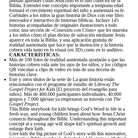
puedan aprender cómo Jesucristo es el hilo conector de la
Biblia. Entender este concepto importante a temprana edad
formará el crecimiento espiritual del niño y aumentará su fe.
Cuéntales a los niños la gran historia de Dios con este libro
innovador e interactivo de historias bíblicas. Incluye 145
historias acompañadas de originales ilustraciones a todo
color, una sección de «Conexión con Cristo» que les muestra
a los niños cómo el plan divino de salvación mediante Jesús
aparece en toda la Biblia, y una aplicación gratuita de
realidad aumentada que hace que la ilustración y la historia
cobren vida tanto en lo visual (en 3D) como en lo auditivo.
CARACTERÍSTICAS:
Más de 100 fotos de realidad aumentada ayudarán a que las
historias cobren vida ante los ojos de los niños, y los códigos
QR vinculan a clips de video en más de una decena de
historias clave.
Este y otros títulos de la serie de La gran historia están
relacionados con el programa de estudio de Lifeway
The
Gospel Project for Kids
[El proyecto del evangelio para
niños]. Más de 400.000 participantes individuales, 40.000
grupos y 7.000 iglesias ya empezaron su travesía con
The
Gospel Project.
This Bible storybook for kids brings God’s Word to life in a
fresh way, and young children learn about how Jesus Christ
connects throughout the Bible. Understanding this important
concept at a young age will shape kid’s spiritual growth and
enlarge their faith.
Give kids the big picture of God’s story with this innovative,