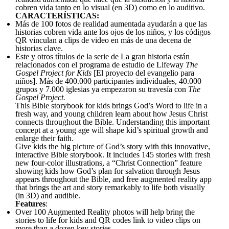
cobren vida tanto en lo visual (en 3D) como en lo auditivo.
CARACTERÍSTICAS:
Más de 100 fotos de realidad aumentada ayudarán a que las
historias cobren vida ante los ojos de los niños, y los códigos
QR vinculan a clips de video en más de una decena de
historias clave.
Este y otros títulos de la serie de La gran historia están
relacionados con el programa de estudio de Lifeway
The
Gospel Project for Kids
[El proyecto del evangelio para
niños]. Más de 400.000 participantes individuales, 40.000
grupos y 7.000 iglesias ya empezaron su travesía con
The
Gospel Project.
This Bible storybook for kids brings God’s Word to life in a
fresh way, and young children learn about how Jesus Christ
connects throughout the Bible. Understanding this important
concept at a young age will shape kid’s spiritual growth and
enlarge their faith.
Give kids the big picture of God’s story with this innovative,
interactive Bible storybook. It includes 145 stories with fresh
new four-color illustrations, a “Christ Connection” feature
showing kids how God’s plan for salvation through Jesus
appears throughout the Bible, and free augmented reality app
that brings the art and story remarkably to life both visually
(in 3D) and audible.
Features
:
Over 100 Augmented Reality photos will help bring the
stories to life for kids and QR codes link to video clips on
more than a dozen key stories.