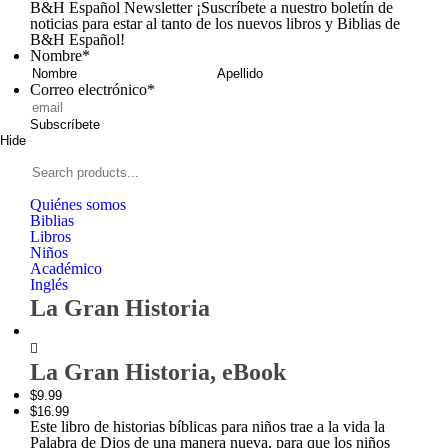
B&H Español Newsletter
¡Suscríbete a nuestro boletín de
noticias para estar al tanto de los nuevos libros y Biblias de
B&H Español!
Nombre
*
Nombre
Apellid
Correo electrónico
*
Subscríbete
Hide
Signup
B&H
Español
Search
products...
Quiénes somos
Biblias
Libros
Niños
Académico
Inglés
La Gran Historia
Zoom
La Gran Historia, eBook
In
$9.99
$16.99
Este libro de historias bíblicas para niños trae a la vida la
Palabra de Dios de una manera nueva, para que los niños