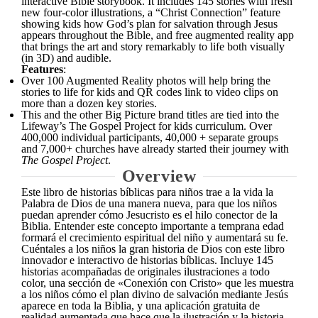
interactive Bible storybook. It includes 145 stories with fresh
new four-color illustrations, a “Christ Connection” feature
showing kids how God’s plan for salvation through Jesus
appears throughout the Bible, and free augmented reality app
that brings the art and story remarkably to life both visually
(in 3D) and audible.
Features
:
Over 100 Augmented Reality photos will help bring the
stories to life for kids and QR codes link to video clips on
more than a dozen key stories.
This and the other Big Picture brand titles are tied into the
Lifeway’s The Gospel Project for kids curriculum. Over
400,000 individual participants, 40,000 + separate groups
and 7,000+ churches have already started their journey with
The Gospel Project
.
Overview
Este libro de historias bíblicas para niños trae a la vida la
Palabra de Dios de una manera nueva, para que los niños
puedan aprender cómo Jesucristo es el hilo conector de la
Biblia. Entender este concepto importante a temprana edad
formará el crecimiento espiritual del niño y aumentará su fe.
Cuéntales a los niños la gran historia de Dios con este libro
innovador e interactivo de historias bíblicas. Incluye 145
historias acompañadas de originales ilustraciones a todo
color, una sección de «Conexión con Cristo» que les muestra
a los niños cómo el plan divino de salvación mediante Jesús
aparece en toda la Biblia, y una aplicación gratuita de
realidad aumentada que hace que la ilustración y la historia