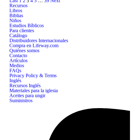
Last
1
2
3
4
5
…
39
Next
Recursos
Libros
Biblias
Niños
Estudios Bíblicos
Para clientes
Catálogo
Distribuidores Internacionales
Compra en Lifeway.com
Quiénes somos
Contacto
Artículos
Medios
FAQs
Privacy Policy & Terms
Inglés
Recursos Inglés
Materiales para la iglesia
Aceites para ungir
Suministros
B&H
Publishing