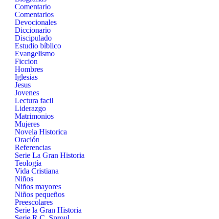
Comentario
Comentarios
Devocionales
Diccionario
Discipulado
Estudio bíblico
Evangelismo
Ficcion
Hombres
Iglesias
Jesus
Jovenes
Lectura facil
Liderazgo
Matrimonios
Mujeres
Novela Historica
Oración
Referencias
Serie La Gran Historia
Teología
Vida Cristiana
Niños
Niños mayores
Niños pequeños
Preescolares
Serie la Gran Historia
Serie R.C. Sproul