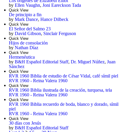
Los orígenes de Elizabeth Elliot
by
Ellen Vaughn
,
Joni Eareckson Tada
Quick View
De principio a fin
by
Mark Dance
,
Hance Dilbeck
Quick View
El Señor del Salmo 23
by
David Gibson
,
Sinclair Ferguson
Quick View
Hijos de consolación
by
Nathan Díaz
Quick View
Hermenéutica
by
B&H Español Editorial Staff
,
Dr. Miguel Núñez
,
Juan
Sánchez
Quick View
RVR 1960 Biblia de estudio de César Vidal, café símil piel
RVR 1960 - Reina Valera 1960
Quick View
RVR 1960 Biblia ilustrada de la creación, turquesa, tela
RVR 1960 - Reina Valera 1960
Quick View
RVR 1960 Biblia recuerdo de boda, blanco y dorado, símil
piel
RVR 1960 - Reina Valera 1960
Quick View
30 días con Jesús
by
B&H Español Editorial Staff