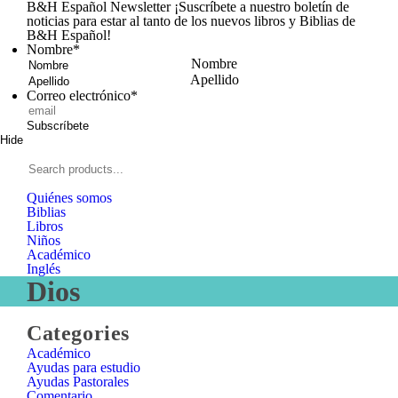
B&H Español Newsletter
¡Suscríbete a nuestro boletín de
noticias para estar al tanto de los nuevos libros y Biblias de
B&H Español!
Nombre
*
Nombre
Apellido
Correo electrónico
*
Subscríbete
Hide
Signup
B&H
Español
Search
products...
Quiénes somos
Biblias
Libros
Niños
Académico
Inglés
Dios
Close
Categories
Categories
Académico
Ayudas para estudio
Ayudas Pastorales
Comentario