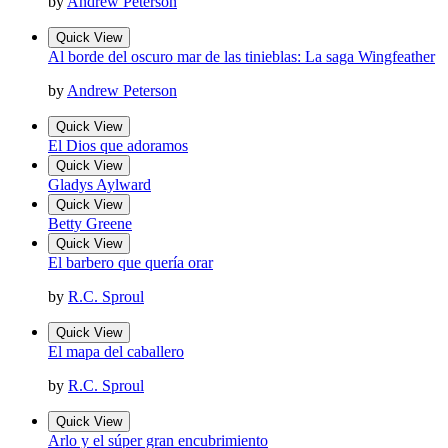
by
Andrew Peterson
Quick View
Al borde del oscuro mar de las tinieblas: La saga Wingfeather
by
Andrew Peterson
Quick View
El Dios que adoramos
Quick View
Gladys Aylward
Quick View
Betty Greene
Quick View
El barbero que quería orar
by
R.C. Sproul
Quick View
El mapa del caballero
by
R.C. Sproul
Quick View
Arlo y el súper gran encubrimiento