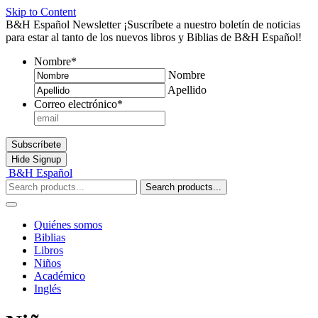
Skip to Content
B&H Español Newsletter
¡Suscríbete a nuestro boletín de noticias
para estar al tanto de los nuevos libros y Biblias de B&H Español!
Nombre
*
Nombre
Apellido
Correo electrónico
*
Subscríbete
Hide
Signup
B&H Español
Search products...
Quiénes somos
Biblias
Libros
Niños
Académico
Inglés