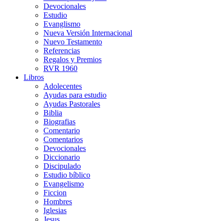
Devocionales
Estudio
Evanglismo
Nueva Versión Internacional
Nuevo Testamento
Referencias
Regalos y Premios
RVR 1960
Libros
Adolecentes
Ayudas para estudio
Ayudas Pastorales
Biblia
Biografias
Comentario
Comentarios
Devocionales
Diccionario
Discipulado
Estudio bíblico
Evangelismo
Ficcion
Hombres
Iglesias
Jesus