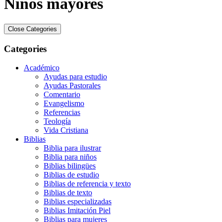
Niños mayores
Close Categories
Categories
Académico
Ayudas para estudio
Ayudas Pastorales
Comentario
Evangelismo
Referencias
Teología
Vida Cristiana
Biblias
Biblia para ilustrar
Biblia para niños
Biblias bilingües
Biblias de estudio
Biblias de referencia y texto
Biblias de texto
Biblias especializadas
Biblias Imitación Piel
Biblias para mujeres