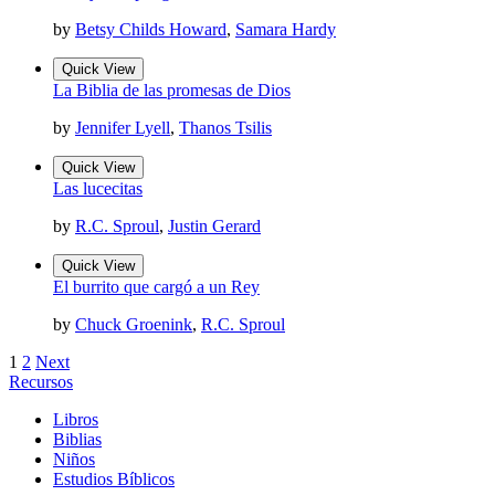
by
Betsy Childs Howard
,
Samara Hardy
Quick View
La Biblia de las promesas de Dios
by
Jennifer Lyell
,
Thanos Tsilis
Quick View
Las lucecitas
by
R.C. Sproul
,
Justin Gerard
Quick View
El burrito que cargó a un Rey
by
Chuck Groenink
,
R.C. Sproul
1
2
Next
Recursos
Libros
Biblias
Niños
Estudios Bíblicos