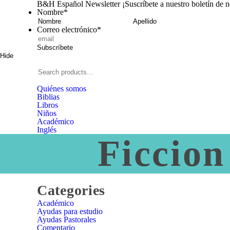
B&H Español Newsletter
¡Suscríbete a nuestro boletín de 
Nombre
*
Nombre
A
Correo electrónico
*
Subscríbete
Hide
Signup
B&H
Español
Search
products...
Quiénes somos
Biblias
Libros
Niños
Académico
Inglés
Ficcion
Close
Categories
Categories
Académico
Ayudas para estudio
Ayudas Pastorales
Comentario