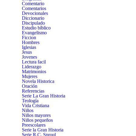
Comentario
Comentarios
Devocionales
Diccionario
Discipulado
Estudio bíblico
Evangelismo
Ficcion
Hombres
Iglesias
Jesus
Jovenes
Lectura facil
Liderazgo
Matrimonios
Mujeres
Novela Historica
Oración
Referencias
Serie La Gran Historia
Teología
Vida Cristiana
Niños
Niños mayores
Niños pequeños
Preescolares
Serie la Gran Historia
Serie R.C. Sproul