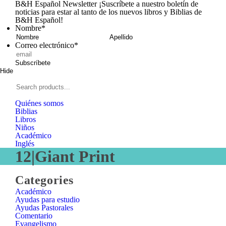
B&H Español Newsletter
¡Suscríbete a nuestro boletín de
noticias para estar al tanto de los nuevos libros y Biblias de
B&H Español!
Nombre
*
Nombre
Apellid
Correo electrónico
*
Subscríbete
Hide
Signup
B&H
Español
Search
products...
Quiénes somos
Biblias
Libros
Niños
Académico
Inglés
12|Giant Print
Close
Categories
Categories
Académico
Ayudas para estudio
Ayudas Pastorales
Comentario
Evangelismo