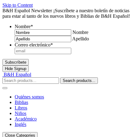
Skip to Content
B&H Español Newsletter
¡Suscríbete a nuestro boletín de noticias
para estar al tanto de los nuevos libros y Biblias de B&H Español!
Nombre
*
Nombre
Apellido
Correo electrónico
*
Subscríbete
Hide
Signup
B&H Español
Search products...
Quiénes somos
Biblias
Libros
Niños
Académico
Inglés
Close Categories