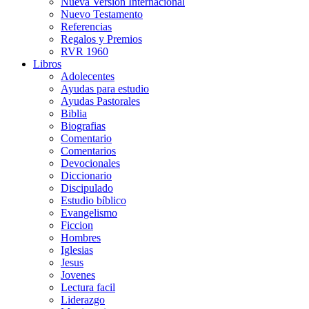
Nueva Versión Internacional
Nuevo Testamento
Referencias
Regalos y Premios
RVR 1960
Libros
Adolecentes
Ayudas para estudio
Ayudas Pastorales
Biblia
Biografias
Comentario
Comentarios
Devocionales
Diccionario
Discipulado
Estudio bíblico
Evangelismo
Ficcion
Hombres
Iglesias
Jesus
Jovenes
Lectura facil
Liderazgo