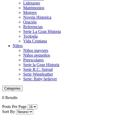
Liderazgo
Matrimonios
Mujeres
Novela Historica
Oración
Referencias
Serie La Gran Historia
Teología
Vida Cristiana
Niños
Niños mayores
Niños pequeños
Preescolares
Serie la Gran Historia
Serie R.C. Sproul
Serie Wingfeather
Serie: Baby believer
Categories
0 Results
Posts Per Page
Sort By