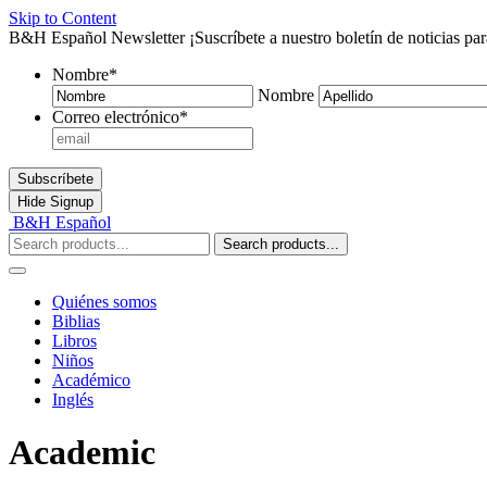
Skip to Content
B&H Español Newsletter
¡Suscríbete a nuestro boletín de noticias pa
Nombre
*
Nombre
Correo electrónico
*
Subscríbete
Hide
Signup
B&H Español
Search products...
Quiénes somos
Biblias
Libros
Niños
Académico
Inglés
Academic