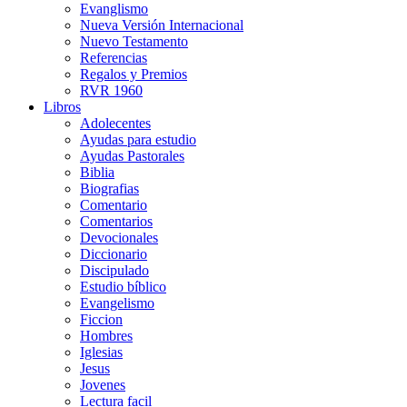
Evanglismo
Nueva Versión Internacional
Nuevo Testamento
Referencias
Regalos y Premios
RVR 1960
Libros
Adolecentes
Ayudas para estudio
Ayudas Pastorales
Biblia
Biografias
Comentario
Comentarios
Devocionales
Diccionario
Discipulado
Estudio bíblico
Evangelismo
Ficcion
Hombres
Iglesias
Jesus
Jovenes
Lectura facil