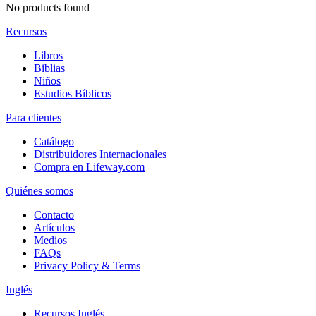
No products found
Recursos
Libros
Biblias
Niños
Estudios Bíblicos
Para clientes
Catálogo
Distribuidores Internacionales
Compra en Lifeway.com
Quiénes somos
Contacto
Artículos
Medios
FAQs
Privacy Policy & Terms
Inglés
Recursos Inglés