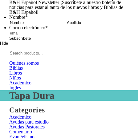
B&H Español Newsletter
¡Suscríbete a nuestro boletín de
noticias para estar al tanto de los nuevos libros y Biblias de
B&H Español!
Nombre
*
Nombre
Apellid
Correo electrónico
*
Subscríbete
Hide
Signup
B&H
Español
Search
products...
Quiénes somos
Biblias
Libros
Niños
Académico
Inglés
Tapa Dura
Close
Categories
Categories
Académico
Ayudas para estudio
Ayudas Pastorales
Comentario
Evangelismo