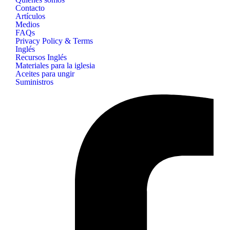
Contacto
Artículos
Medios
FAQs
Privacy Policy & Terms
Inglés
Recursos Inglés
Materiales para la iglesia
Aceites para ungir
Suministros
B&H
Publishing