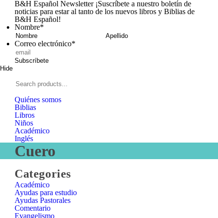
B&H Español Newsletter
¡Suscríbete a nuestro boletín de
noticias para estar al tanto de los nuevos libros y Biblias de
B&H Español!
Nombre
*
Nombre
Apellid
Correo electrónico
*
Subscríbete
Hide
Signup
B&H
Español
Search
products...
Quiénes somos
Biblias
Libros
Niños
Académico
Inglés
Cuero
Close
Categories
Categories
Académico
Ayudas para estudio
Ayudas Pastorales
Comentario
Evangelismo