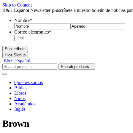
Skip to Content
B&H Español Newsletter
¡Suscríbete a nuestro boletín de noticias pa
Nombre
*
Nombre
Ape
Correo electrónico
*
Subscríbete
Hide
Signup
B&H Español
Search products...
Quiénes somos
Biblias
Libros
Niños
Académico
Inglés
Brown