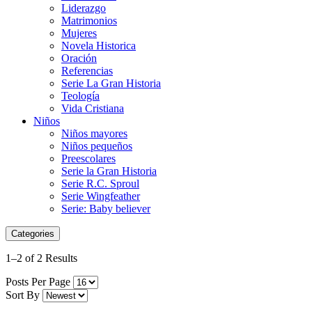
Liderazgo
Matrimonios
Mujeres
Novela Historica
Oración
Referencias
Serie La Gran Historia
Teología
Vida Cristiana
Niños
Niños mayores
Niños pequeños
Preescolares
Serie la Gran Historia
Serie R.C. Sproul
Serie Wingfeather
Serie: Baby believer
Categories
1–2 of 2 Results
Posts Per Page
Sort By