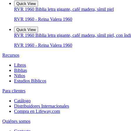
Quick View
RVR 1960 Biblia letra gigante, café madera, símil piel
RVR 1960 - Reina Valera 1960
Quick View
RVR 1960 Biblia letra gigante, café madera, símil piel, con índ
RVR 1960 - Reina Valera 1960
Recursos
Libros
Biblias
Niños
Estudios Bíblicos
Para clientes
Catálogo
Distribuidores Internacionales
Compra en Lifeway.com
Quiénes somos