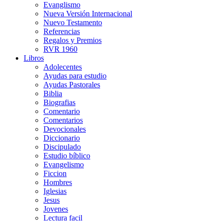
Evanglismo
Nueva Versión Internacional
Nuevo Testamento
Referencias
Regalos y Premios
RVR 1960
Libros
Adolecentes
Ayudas para estudio
Ayudas Pastorales
Biblia
Biografias
Comentario
Comentarios
Devocionales
Diccionario
Discipulado
Estudio bíblico
Evangelismo
Ficcion
Hombres
Iglesias
Jesus
Jovenes
Lectura facil