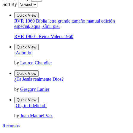
Sort By
Quick View
RVR 1960 Biblia letra grande tamaño manual edición
especial, aqua, símil piel
RVR 1960 - Reina Valera 1960
Quick View
¡Adóralo!
by
Lauren Chandler
Quick View
¿Es Jesús realmente Dios?
by
Gregory Lanier
Quick View
¡Oh, tu fidelidad!
by
Juan Manuel Vaz
Recursos