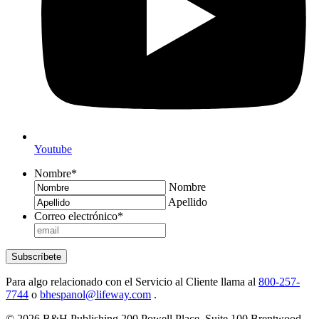
Youtube
Nombre
*
Nombre
Apellido
Correo electrónico
*
Subscríbete
Para algo relacionado con el Servicio al Cliente llama al
800-257-
7744
o
bhespanol@lifeway.com
.
© 2026 B&H Publishing 200 Powell Place, Suite 100 Brentwood,