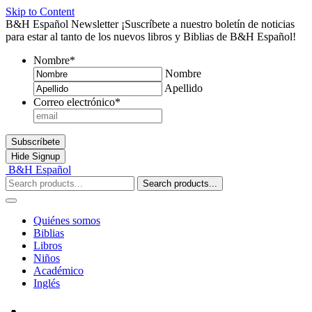
Skip to Content
B&H Español Newsletter
¡Suscríbete a nuestro boletín de noticias
para estar al tanto de los nuevos libros y Biblias de B&H Español!
Nombre
*
Nombre
Apellido
Correo electrónico
*
Subscríbete
Hide
Signup
B&H Español
Search products...
Quiénes somos
Biblias
Libros
Niños
Académico
Inglés