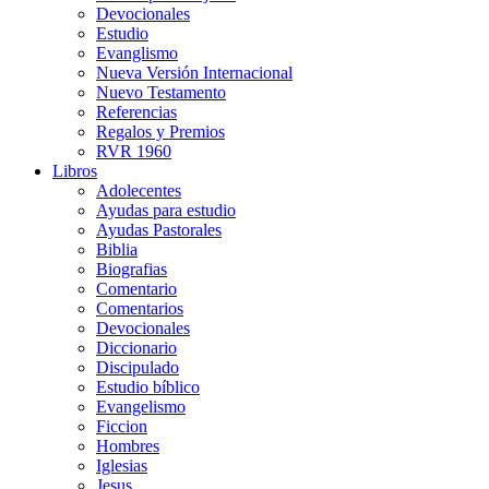
Devocionales
Estudio
Evanglismo
Nueva Versión Internacional
Nuevo Testamento
Referencias
Regalos y Premios
RVR 1960
Libros
Adolecentes
Ayudas para estudio
Ayudas Pastorales
Biblia
Biografias
Comentario
Comentarios
Devocionales
Diccionario
Discipulado
Estudio bíblico
Evangelismo
Ficcion
Hombres
Iglesias
Jesus