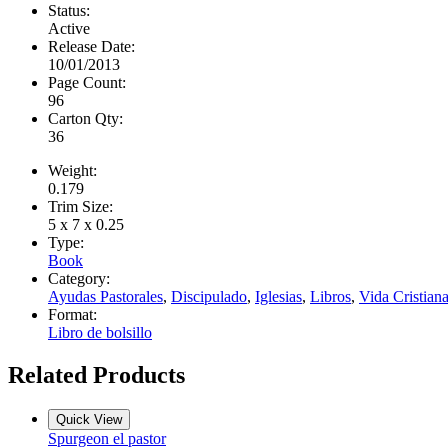
Status:
Active
Release Date:
10/01/2013
Page Count:
96
Carton Qty:
36
Weight:
0.179
Trim Size:
5 x 7 x 0.25
Type:
Book
Category:
Ayudas Pastorales
,
Discipulado
,
Iglesias
,
Libros
,
Vida Cristian
Format:
Libro de bolsillo
Related Products
Quick View
Spurgeon el pastor