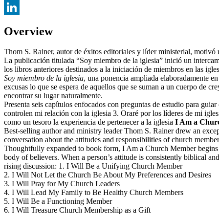
Twitter
LinkedIn
Overview
Thom S. Rainer, autor de éxitos editoriales y líder ministerial, motiv
La publicación titulada “Soy miembro de la iglesia” inició un intercam
los libros anteriores destinados a la iniciación de miembros en las igles
Soy miembro de la iglesia
, una ponencia ampliada elaboradamente en 
excusas lo que se espera de aquellos que se suman a un cuerpo de creye
encontrar su lugar naturalmente.
Presenta seis capítulos enfocados con preguntas de estudio para guiar
controlen mi relación con la iglesia 3. Oraré por los líderes de mi igl
como un tesoro la experiencia de pertenecer a la iglesia
I Am a Chu
Best-selling author and ministry leader Thom S. Rainer drew an exce
conversation about the attitudes and responsibilities of church membe
Thoughtfully expanded to book form, I Am a Church Member begins to
body of believers. When a person’s attitude is consistently biblical and
rising discussion: 1. I Will Be a Unifying Church Member
2. I Will Not Let the Church Be About My Preferences and Desires
3. I Will Pray for My Church Leaders
4. I Will Lead My Family to Be Healthy Church Members
5. I Will Be a Functioning Member
6. I Will Treasure Church Membership as a Gift