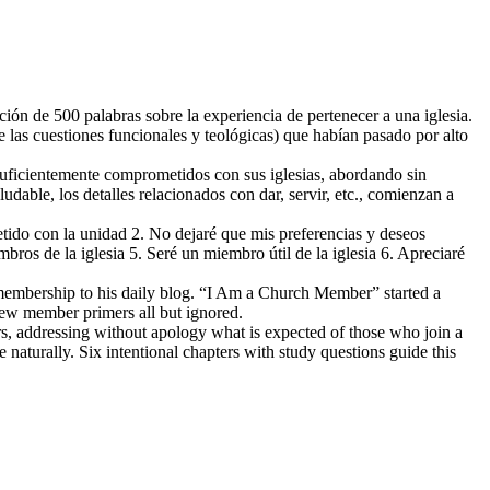
ción de 500 palabras sobre la experiencia de pertenecer a una iglesia.
e las cuestiones funcionales y teológicas) que habían pasado por alto
suficientemente comprometidos con sus iglesias, abordando sin
dable, los detalles relacionados con dar, servir, etc., comienzan a
etido con la unidad 2. No dejaré que mis preferencias y deseos
bros de la iglesia 5. Seré un miembro útil de la iglesia 6. Apreciaré
membership to his daily blog. “I Am a Church Member” started a
new member primers all but ignored.
 addressing without apology what is expected of those who join a
re naturally. Six intentional chapters with study questions guide this