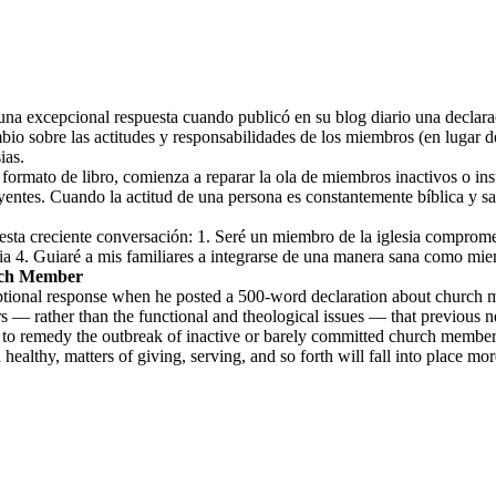
ó una excepcional respuesta cuando publicó en su blog diario una declara
bio sobre las actitudes y responsabilidades de los miembros (en lugar d
ias.
formato de libro, comienza a reparar la ola de miembros inactivos o in
ntes. Cuando la actitud de una persona es constantemente bíblica y salu
 esta creciente conversación: 1. Seré un miembro de la iglesia comprom
esia 4. Guiaré a mis familiares a integrarse de una manera sana como miem
rch Member
ptional response when he posted a 500-word declaration about church 
rs — rather than the functional and theological issues — that previous 
 remedy the outbreak of inactive or barely committed church members,
 healthy, matters of giving, serving, and so forth will fall into place mo