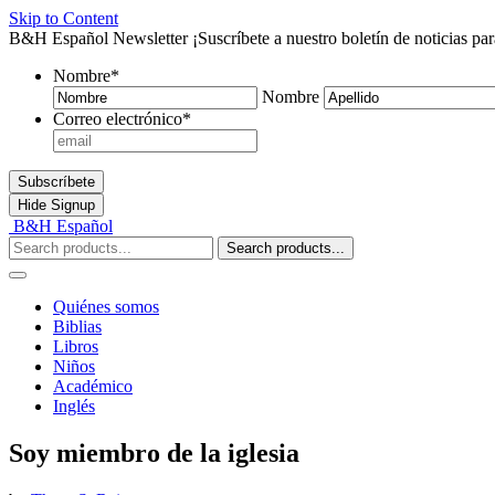
Skip to Content
B&H Español Newsletter
¡Suscríbete a nuestro boletín de noticias pa
Nombre
*
Nombre
Correo electrónico
*
Subscríbete
Hide
Signup
B&H Español
Search products...
Quiénes somos
Biblias
Libros
Niños
Académico
Inglés
Soy miembro de la iglesia