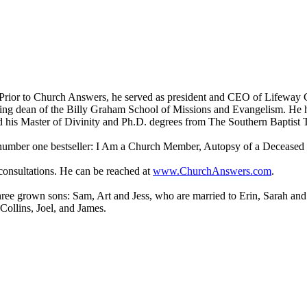
rior to Church Answers, he served as president and CEO of Lifeway Ch
ng dean of the Billy Graham School of Missions and Evangelism. He has
d his Master of Divinity and Ph.D. degrees from The Southern Baptist 
ed number one bestseller: I Am a Church Member, Autopsy of a Decease
consultations. He can be reached at
www.ChurchAnswers.com
.
 three grown sons: Sam, Art and Jess, who are married to Erin, Sarah an
Collins, Joel, and James.