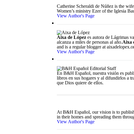
Catherine Scheraldi de Núñez is the wife 
Women’s ministry Ezer of the Iglesia Bau
View Author's Page
Aixa de López
es autora de Lágrimas va
alcanza a miles de personas al año.
Aixa 
and is a regular blogger at aixadelopex.
View Author's Page
En B&H Español, nuestra visión es publica
libros en sus hogares y al difundirlos a 
que Dios quiere de ellos.
At B&H Español, our vision is to publish 
in their homes and spreading them throug
View Author's Page