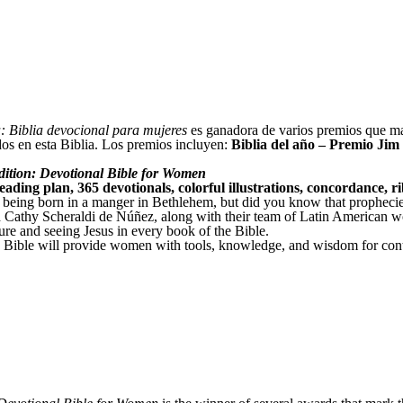
: Biblia devocional para mujeres
es ganadora de varios premios que marc
dos en esta Biblia. Los premios incluyen:
Biblia del año – Premio Ji
tion: Devotional Bible for Women
ading plan, 365 devotionals, colorful illustrations, concordance, 
eing born in a manger in Bethlehem, but did you know that prophecies
Cathy Scheraldi de Núñez, along with their team of Latin American wo
ure and seeing Jesus in every book of the Bible.
s Bible will provide women with tools, knowledge, and wisdom for cont