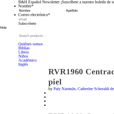
B&H Español Newsletter
¡Suscríbete a nuestro boletín de 
Nombre
*
Nombre
A
Correo electrónico
*
Subscríbete
Hide
Signup
B&H
Español
Search
products...
Quiénes somos
Biblias
Libros
Niños
Académico
Inglés
RVR1960 Centrada 
piel
by
Paty Namnún
,
Catherine Scheraldi d
Zoom