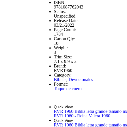
ISBN:
9781087762043
Status:
Unspecified
Release Date:
03/21/2022
Page Count:
1784
Carton Qty:
10
Weight:
3
Trim Size:
7.1 x 9.9 x 2
Brand:
RVR1960
Category:
Biblias
,
Devocionales
Format:
Toque de cuero
Quick View
RVR 1960 Biblia letra grande tamaño manu
RVR 1960 - Reina Valera 1960
Quick View
RVR 1960 Biblia letra grande tamaño manu