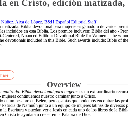
en Cristo, edición matizada, 
e Núñez
,
Aixa de López
,
B&H Español Editorial Staff
atizada: Biblia devocional para mujeres es ganadora de varios premios
ales incluidos en esta Biblia. Los premios incluyen: Biblia del año - P
t-Centered, Nuanced Edition: Devotional Bible for Women is the winner 
 the devotionals included in this Bible. Such awards include: Bible of 
s.
nkedIn
Overview
 matizada: Biblia devocional para mujeres
es un extraordinario recurs
 mujeres continuemos nuestro caminar junto a Cristo.
ó en un pesebre en Belén, pero ¿sabías que podemos encontrar las prof
Patricia de Namnún junto a un equipo de mujeres latinas de diversos p
 la Escritura y puedan ver a Jesús en cada uno de los libros de la Bibli
en Cristo te ayudará a crecer en la Palabra de Dios.