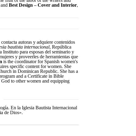
e fruit of the labor of the writers and
and
Best Design – Cover and Interior
,
 contacta autoras y adquiere contenidos
esia bautista internacional
, República
 Instituto para esposas del seminario y
 mujeres y proveerles de herramientas que
n
is the coordinator for Spanish women's
quires specific content for women. She
t Church in Dominican Republic. She has a
program and a Certificate in Bible
 of God to other women and equipping
ía. En la Iglesia Bautista Internacional
ia de Dios».