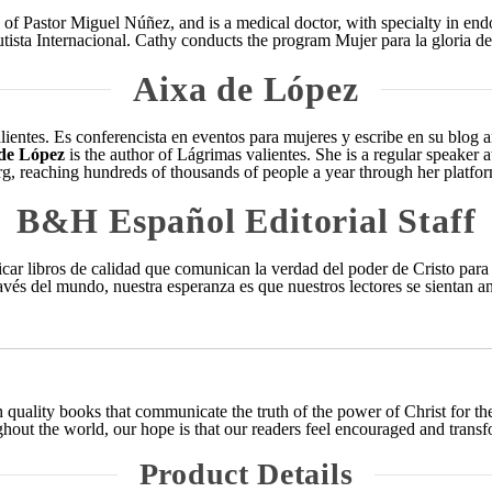
of Pastor Miguel Núñez, and is a medical doctor, with specialty in endo
tista Internacional. Cathy conducts the program Mujer para la gloria d
Aixa de López
lientes. Es conferencista en eventos para mujeres y escribe en su blog 
de López
is the author of Lágrimas valientes. She is a regular speaker
org, reaching hundreds of thousands of people a year through her platfor
B&H Español Editorial Staff
r libros de calidad que comunican la verdad del poder de Cristo para la
través del mundo, nuestra esperanza es que nuestros lectores se sientan 
quality books that communicate the truth of the power of Christ for the
hout the world, our hope is that our readers feel encouraged and transf
Product Details