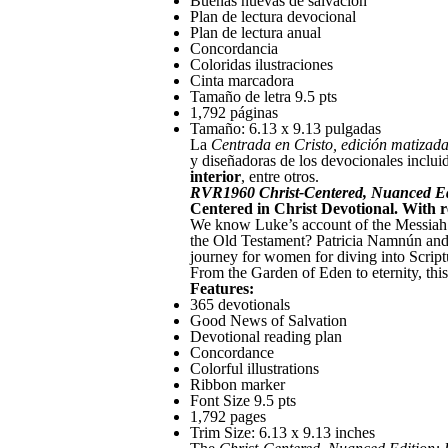
Buenas nuevas de salvación
Plan de lectura devocional
Plan de lectura anual
Concordancia
Coloridas ilustraciones
Cinta marcadora
Tamaño de letra 9.5 pts
1,792 páginas
Tamaño: 6.13 x 9.13 pulgadas
La
Centrada en Cristo, edición matizada
y diseñadoras de los devocionales inclui
interior
, entre otros.
RVR1960 Christ-Centered, Nuanced Edi
Centered in Christ Devotional. With re
We know Luke’s account of the Messiah b
the Old Testament? Patricia Namnún and 
journey for women for diving into Script
From the Garden of Eden to eternity, thi
Features:
365 devotionals
Good News of Salvation
Devotional reading plan
Concordance
Colorful illustrations
Ribbon marker
Font Size 9.5 pts
1,792 pages
Trim Size: 6.13 x 9.13 inches