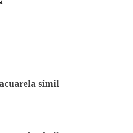
l!
acuarela símil