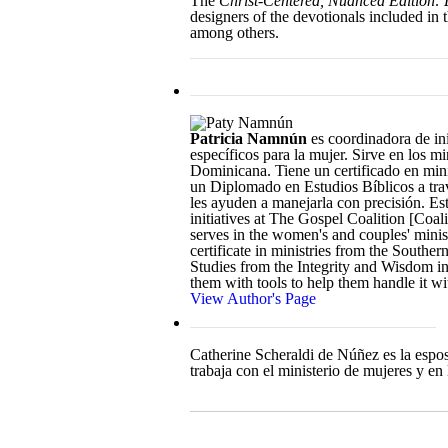
The
Christ-Centered, Nuanced Edition: 
designers of the devotionals included in 
among others.
Patricia Namnún
es coordinadora de in
específicos para la mujer. Sirve en los m
Dominicana. Tiene un certificado en mini
un Diplomado en Estudios Bíblicos a trav
les ayuden a manejarla con precisión. E
initiatives at The Gospel Coalition [Coa
serves in the women's and couples' minist
certificate in ministries from the Southe
Studies from the Integrity and Wisdom in
them with tools to help them handle it w
View Author's Page
Catherine Scheraldi de Núñez es la espos
trabaja con el ministerio de mujeres y e