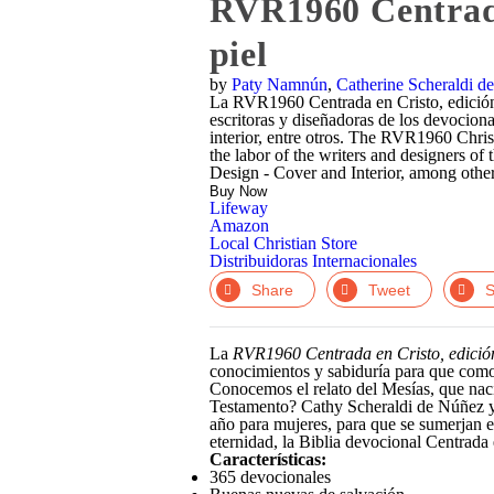
RVR1960 Centrada 
In
piel
by
Paty Namnún
,
Catherine Scheraldi d
La RVR1960 Centrada en Cristo, edición m
escritoras y diseñadoras de los devocion
interior, entre otros. The RVR1960 Chris
the labor of the writers and designers of
Design - Cover and Interior, among other
Buy Now
Lifeway
Amazon
Local Christian Store
Distribuidoras Internacionales
Facebook
Twitter
Li
La
RVR1960 Centrada en Cristo, edición
conocimientos y sabiduría para que como
Conocemos el relato del Mesías, que naci
Testamento? Cathy Scheraldi de Núñez y 
año para mujeres, para que se sumerjan en
eternidad, la Biblia devocional Centrada 
Características:
365 devocionales