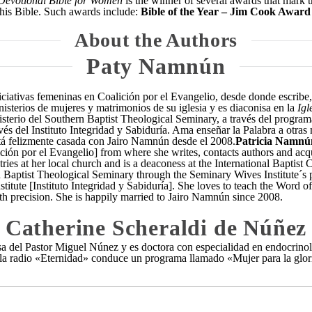
Devotional Bible for Women
is the winner of several awards that mark th
this Bible. Such awards include:
Bible of the Year – Jim Cook Award
About the Authors
Paty Namnún
iciativas femeninas en Coalición por el Evangelio, desde donde escribe,
inisterios de mujeres y matrimonios de su iglesia y es diaconisa en la
Igl
sterio del Southern Baptist Theological Seminary, a través del programa
és del Instituto Integridad y Sabiduría. Ama enseñar la Palabra a otras
stá felizmente casada con Jairo Namnún desde el 2008.
Patricia Namnú
lición por el Evangelio] from where she writes, contacts authors and ac
ries at her local church and is a deaconess at the International Baptis
rn Baptist Theological Seminary through the Seminary Wives Institute´s 
stitute [Instituto Integridad y Sabiduría]. She loves to teach the Word
ith precision. She is happily married to Jairo Namnún since 2008.
Catherine Scheraldi de Núñez
a del Pastor Miguel Núnez y es doctora con especialidad en endocrinolog
n la radio «Eternidad» conduce un programa llamado «Mujer para la glor