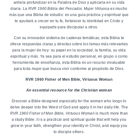
anhela profundizar en la Palabra de Dios y aplicarla en su vida
diaria. La
RVR 1960 Biblia del Pescador, Mujer Virtuosa
es mucho
más que una Biblia de estudio: es una guía práctica y espiritual que
te ayudará a crecer en tu fe, fortalecer tu identidad en Cristo y
equiparte para discipular a otros.
Con su innovador sistema de cadenas temáticas, esta Biblia te
ofrece respuestas claras y directas sobre los temas más relevantes
para la mujer de hoy: su papel en la sociedad, la familia, su vida
espiritual y más. Ya sea para el estudio personal, en grupo o como
herramienta de enseñanza, esta Biblia es un recurso invaluable
para toda mujer que busca vivir conforme al propósito de Dios.
RVR 1960 Fisher of Men Bible, Virtuous Woman
An essential resource for the Christian woman
Discover a Bible designed especially for the woman who longs to
delve deeper into the Word of God and apply it in her daily life. The
RVR 1960 Fisher of Men Bible, Virtuous Woman
is much more than
a study Bible: it is a practical and spiritual guide that will help you
grow in your faith, strengthen your identity in Christ, and equip you
to disciple others.