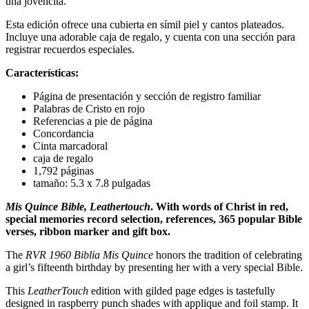
una jovencita.
Esta edición ofrece una cubierta en símil piel y cantos plateados.
Incluye una adorable caja de regalo, y cuenta con una sección para
registrar recuerdos especiales.
Características:
Página de presentación y sección de registro familiar
Palabras de Cristo en rojo
Referencias a pie de página
Concordancia
Cinta marcadoral
caja de regalo
1,792 páginas
tamaño: 5.3 x 7.8 pulgadas
Mis Quince Bible, Leathertouch
. With words of Christ in red,
special memories record selection, references, 365 popular Bible
verses, ribbon marker and gift box.
The
RVR 1960 Biblia Mis Quince
honors the tradition of celebrating
a girl’s fifteenth birthday by presenting her with a very special Bible.
This
LeatherTouch
edition with gilded page edges is tastefully
designed in raspberry punch shades with applique and foil stamp. It