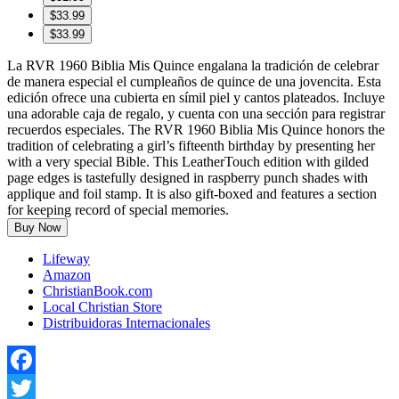
$33.99
$33.99
La RVR 1960 Biblia Mis Quince engalana la tradición de celebrar
de manera especial el cumpleaños de quince de una jovencita. Esta
edición ofrece una cubierta en símil piel y cantos plateados. Incluye
una adorable caja de regalo, y cuenta con una sección para registrar
recuerdos especiales. The RVR 1960 Biblia Mis Quince honors the
tradition of celebrating a girl’s fifteenth birthday by presenting her
with a very special Bible. This LeatherTouch edition with gilded
page edges is tastefully designed in raspberry punch shades with
applique and foil stamp. It is also gift-boxed and features a section
for keeping record of special memories.
Buy Now
Lifeway
Amazon
ChristianBook.com
Local Christian Store
Distribuidoras Internacionales
Facebook