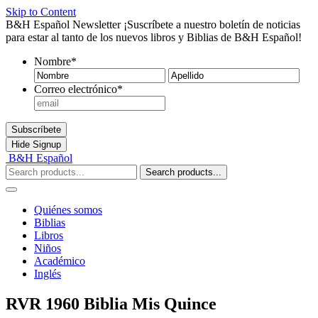
Skip to Content
B&H Español Newsletter
¡Suscríbete a nuestro boletín de noticias
para estar al tanto de los nuevos libros y Biblias de B&H Español!
Nombre
*
Nombre
Ape
Correo electrónico
*
Subscríbete
Hide
Signup
B&H Español
Search products...
Quiénes somos
Biblias
Libros
Niños
Académico
Inglés
RVR 1960 Biblia Mis Quince