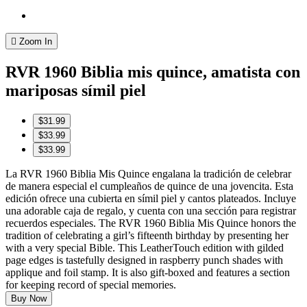
Zoom In
RVR 1960 Biblia mis quince, amatista con
mariposas símil piel
$31.99
$33.99
$33.99
La RVR 1960 Biblia Mis Quince engalana la tradición de celebrar
de manera especial el cumpleaños de quince de una jovencita. Esta
edición ofrece una cubierta en símil piel y cantos plateados. Incluye
una adorable caja de regalo, y cuenta con una sección para registrar
recuerdos especiales. The RVR 1960 Biblia Mis Quince honors the
tradition of celebrating a girl’s fifteenth birthday by presenting her
with a very special Bible. This LeatherTouch edition with gilded
page edges is tastefully designed in raspberry punch shades with
applique and foil stamp. It is also gift-boxed and features a section
for keeping record of special memories.
Buy Now