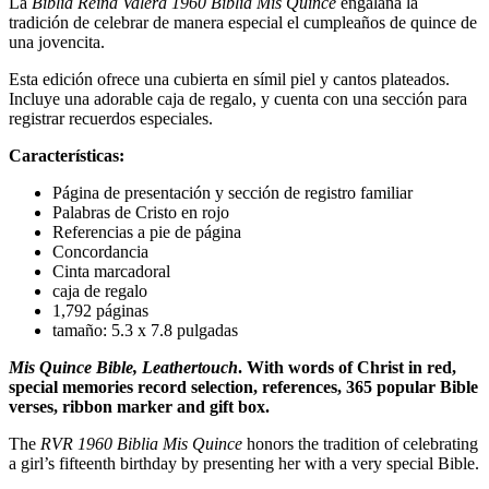
La
Biblia Reina Valera 1960 Biblia Mis Quince
engalana la
tradición de celebrar de manera especial el cumpleaños de quince de
una jovencita.
Esta edición ofrece una cubierta en símil piel y cantos plateados.
Incluye una adorable caja de regalo, y cuenta con una sección para
registrar recuerdos especiales.
Características:
Página de presentación y sección de registro familiar
Palabras de Cristo en rojo
Referencias a pie de página
Concordancia
Cinta marcadoral
caja de regalo
1,792 páginas
tamaño: 5.3 x 7.8 pulgadas
Mis Quince Bible, Leathertouch
. With words of Christ in red,
special memories record selection, references, 365 popular Bible
verses, ribbon marker and gift box.
The
RVR 1960 Biblia Mis Quince
honors the tradition of celebrating
a girl’s fifteenth birthday by presenting her with a very special Bible.