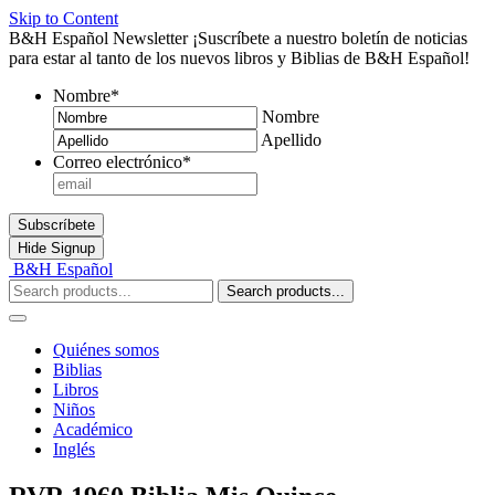
Skip to Content
B&H Español Newsletter
¡Suscríbete a nuestro boletín de noticias
para estar al tanto de los nuevos libros y Biblias de B&H Español!
Nombre
*
Nombre
Apellido
Correo electrónico
*
Subscríbete
Hide
Signup
B&H Español
Search products...
Quiénes somos
Biblias
Libros
Niños
Académico
Inglés