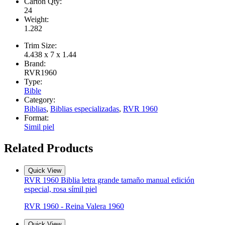
Carton Qty:
24
Weight:
1.282
Trim Size:
4.438 x 7 x 1.44
Brand:
RVR1960
Type:
Bible
Category:
Biblias
,
Biblias especializadas
,
RVR 1960
Format:
Simil piel
Related Products
Quick View
RVR 1960 Biblia letra grande tamaño manual edición
especial, rosa símil piel
RVR 1960 - Reina Valera 1960
Quick View