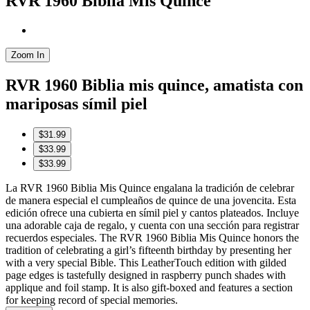
RVR 1960 Biblia Mis Quince
Zoom In
RVR 1960 Biblia mis quince, amatista con
mariposas símil piel
$31.99
$33.99
$33.99
La RVR 1960 Biblia Mis Quince engalana la tradición de celebrar
de manera especial el cumpleaños de quince de una jovencita. Esta
edición ofrece una cubierta en símil piel y cantos plateados. Incluye
una adorable caja de regalo, y cuenta con una sección para registrar
recuerdos especiales. The RVR 1960 Biblia Mis Quince honors the
tradition of celebrating a girl’s fifteenth birthday by presenting her
with a very special Bible. This LeatherTouch edition with gilded
page edges is tastefully designed in raspberry punch shades with
applique and foil stamp. It is also gift-boxed and features a section
for keeping record of special memories.