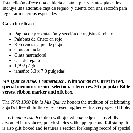
Esta edición ofrece una cubierta en símil piel y cantos plateados.
Incluye una adorable caja de regalo, y cuenta con una sección para
registrar recuerdos especiales.
Características:
Página de presentación y sección de registro familiar
Palabras de Cristo en rojo
Referencias a pie de página
Concordancia
Cinta marcadoral
caja de regalo
1,792 páginas
tamaño: 5.3 x 7.8 pulgadas
Mis Quince Bible, Leathertouch
. With words of Christ in red,
special memories record selection, references, 365 popular Bible
verses, ribbon marker and gift box.
The
RVR 1960 Biblia Mis Quince
honors the tradition of celebrating
a girl’s fifteenth birthday by presenting her with a very special Bible.
This
LeatherTouch
edition with gilded page edges is tastefully
designed in raspberry punch shades with applique and foil stamp. It
is also gift-boxed and features a section for keeping record of special