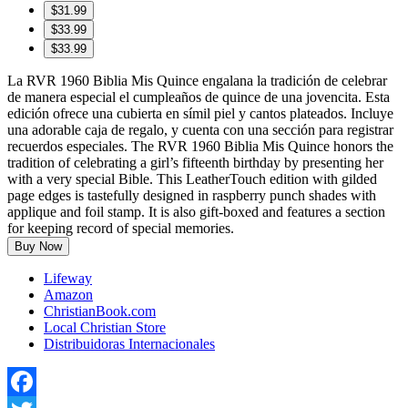
$31.99
$33.99
$33.99
La RVR 1960 Biblia Mis Quince engalana la tradición de celebrar
de manera especial el cumpleaños de quince de una jovencita. Esta
edición ofrece una cubierta en símil piel y cantos plateados. Incluye
una adorable caja de regalo, y cuenta con una sección para registrar
recuerdos especiales. The RVR 1960 Biblia Mis Quince honors the
tradition of celebrating a girl’s fifteenth birthday by presenting her
with a very special Bible. This LeatherTouch edition with gilded
page edges is tastefully designed in raspberry punch shades with
applique and foil stamp. It is also gift-boxed and features a section
for keeping record of special memories.
Buy Now
Lifeway
Amazon
ChristianBook.com
Local Christian Store
Distribuidoras Internacionales