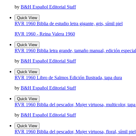
by
B&H Español Editorial Staff
Quick View
RVR 1960 Biblia de estudio letra gigante, gris, símil piel
RVR 1960 - Reina Valera 1960
Quick View
RVR 1960 Biblia letra grande, tamaño manual, edición especial, m
by
B&H Español Editorial Staff
Quick View
RVR 1960 Libro de Salmos Edición Ilustrada, tapa dura
by
B&H Español Editorial Staff
Quick View
RVR 1960 Biblia del pescador, Mujer virtuosa, multicolor, tapa
by
B&H Español Editorial Staff
Quick View
RVR 1960 Biblia del pescador, Mujer virtuosa, floral, símil piel