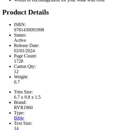
Product Details
ISBN:
9781430091998
Status:
Active
Release Date:
02/01/2024
Page Count:
1728
Carton Qty:
12
Weight:
0.7
Trim Size:
6.7 x 9.8 x 1.5
Brand:
RVR1960
Type:
Bible
Text Size:
14