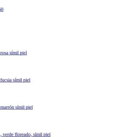
60
osa símil piel
ucsia símil piel
marrón símil piel
verde floreado, símil piel