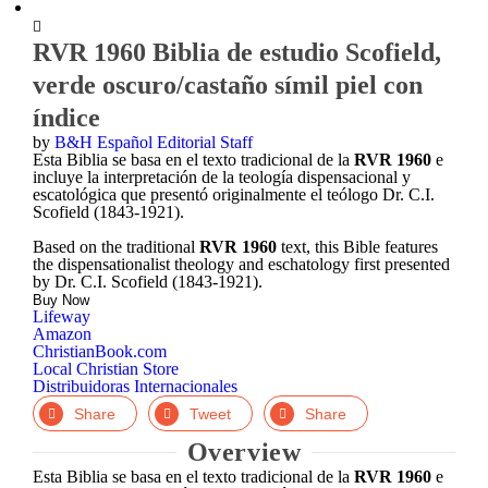
Zoom
RVR 1960 Biblia de estudio Scofield,
In
verde oscuro/castaño símil piel con
índice
by
B&H Español Editorial Staff
Esta Biblia se basa en el texto tradicional de la
RVR 1960
e
incluye la interpretación de la teología dispensacional y
escatológica que presentó originalmente el teólogo Dr. C.I.
Scofield (1843-1921).
Based on the traditional
RVR 1960
text, this Bible features
the dispensationalist theology and eschatology first presented
by Dr. C.I. Scofield (1843-1921).
Buy Now
Lifeway
Amazon
ChristianBook.com
Local Christian Store
Distribuidoras Internacionales
Facebook
Twitter
LinkedIn
Overview
Esta Biblia se basa en el texto tradicional de la
RVR 1960
e