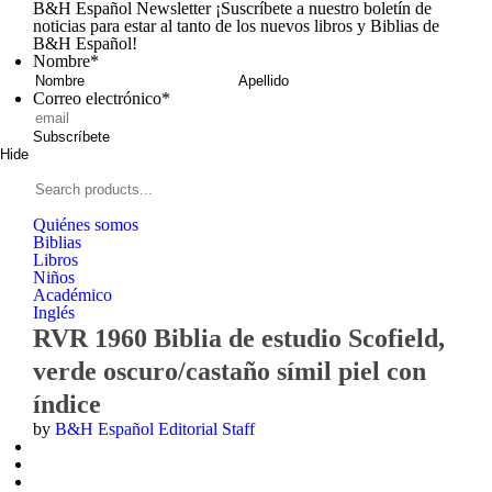
B&H Español Newsletter
¡Suscríbete a nuestro boletín de
noticias para estar al tanto de los nuevos libros y Biblias de
B&H Español!
Nombre
*
Nombre
Apellid
Correo electrónico
*
Subscríbete
Hide
Signup
B&H
Español
Search
products...
Quiénes somos
Biblias
Libros
Niños
Académico
Inglés
RVR 1960 Biblia de estudio Scofield,
verde oscuro/castaño símil piel con
índice
by
B&H Español Editorial Staff