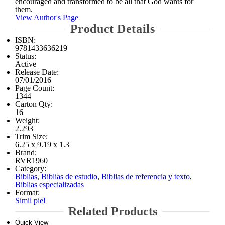
encouraged and transformed to be all that God wants for
them.
View Author's Page
Product Details
ISBN:
9781433636219
Status:
Active
Release Date:
07/01/2016
Page Count:
1344
Carton Qty:
16
Weight:
2.293
Trim Size:
6.25 x 9.19 x 1.3
Brand:
RVR1960
Category:
Biblias
,
Biblias de estudio
,
Biblias de referencia y texto
,
Biblias especializadas
Format:
Simil piel
Related Products
Quick View