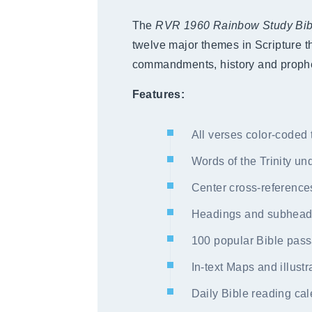
The
RVR 1960 Rainbow Study Bib
twelve major themes in Scripture thr
commandments, history and proph
Features:
All verses color-coded 
Words of the Trinity u
Center cross-reference
Headings and subheadin
100 popular Bible pas
In-text Maps and illustr
Daily Bible reading ca