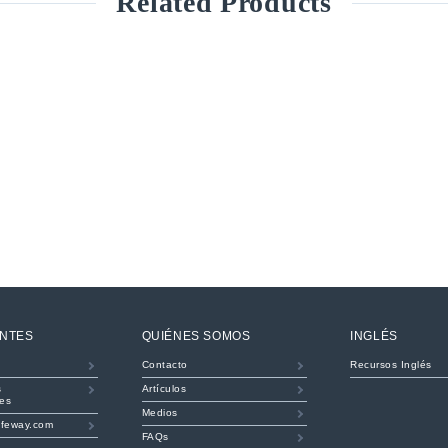
Related Products
ENTES
QUIÉNES SOMOS
INGLÉS
Contacto
Recursos Inglés
s
Artículos
les
Medios
ifeway.com
FAQs