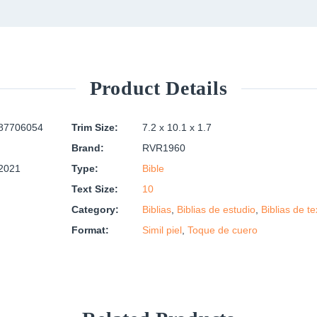
Product Details
87706054
Trim Size:
7.2 x 10.1 x 1.7
Brand:
RVR1960
/2021
Type:
Bible
Text Size:
10
Category:
Biblias
,
Biblias de estudio
,
Biblias de te
Format:
Simil piel
,
Toque de cuero