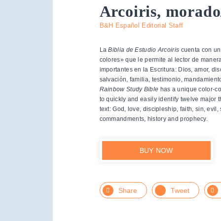
Arcoiris, morado
B&H Español Editorial Staff
La
Biblia de Estudio Arcoiris
cuenta con un
colores» que le permite al lector de manera 
importantes en la Escritura: Dios, amor, di
salvación, familia, testimonio, mandamiento
Rainbow Study Bible
has a unique color-co
to quickly and easily identify twelve major
text: God, love, discipleship, faith, sin, evil
commandments, history and prophecy.
BUY NOW
Facebook
Twitter
L