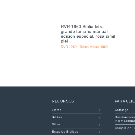
RVR 1960 Biblia letra
grande tamaño manual
edición especial, rosa símil
piel
RVR 1960 - Reina Valera 1960
RECURSOS
PARA CLI
Libros
Catálogo
Biblias
Distribuidore
Internaciona
Niños
Compra en L
Estudios Bíblicos