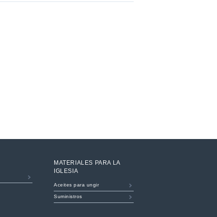
MATERIALES PARA LA
IGLESIA
Aceites para ungir
Suministros