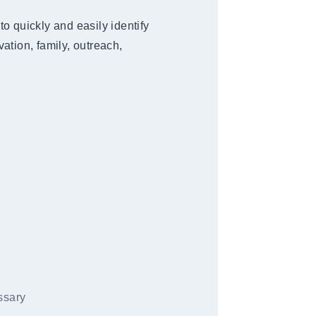
o quickly and easily identify
vation, family, outreach,
ssary