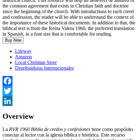
historical church. This resource will help all believers be assured of
the common agreement that exists in Christian faith and doctrine
since the beginning of the church. With introductions to each creed
and confession, the reader will be able to understand the context of
the importance of these historical documents. In addition to that, the
biblical text is from the Reina Valera 1960, the preferred translation
in Spanish, in a font size that is comfortable for reading.
Buy Now
Lifeway
Amazon
Local Christian Store
Distribuidoras Internacionales
Facebook
Twitter
LinkedIn
Overview
La
RVR 1960 Biblia de credos y confesiones
tiene como propósito
conectar al lector con la iglesia bíblica e histórica. Este recurso