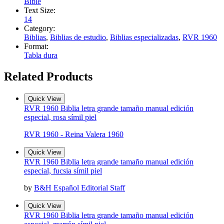
Bible
Text Size:
14
Category:
Biblias
,
Biblias de estudio
,
Biblias especializadas
,
RVR 1960
Format:
Tabla dura
Related Products
Quick View
RVR 1960 Biblia letra grande tamaño manual edición
especial, rosa símil piel
RVR 1960 - Reina Valera 1960
Quick View
RVR 1960 Biblia letra grande tamaño manual edición
especial, fucsia símil piel
by
B&H Español Editorial Staff
Quick View
RVR 1960 Biblia letra grande tamaño manual edición