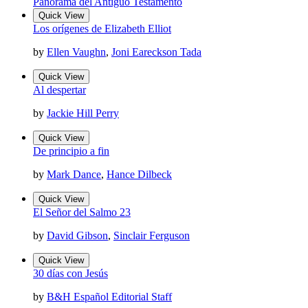
Panorama del Antiguo Testamento
Quick View
Los orígenes de Elizabeth Elliot
by
Ellen Vaughn
,
Joni Eareckson Tada
Quick View
Al despertar
by
Jackie Hill Perry
Quick View
De principio a fin
by
Mark Dance
,
Hance Dilbeck
Quick View
El Señor del Salmo 23
by
David Gibson
,
Sinclair Ferguson
Quick View
30 días con Jesús
by
B&H Español Editorial Staff