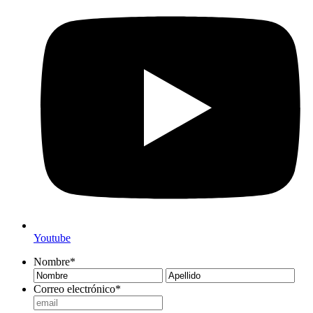
Youtube
Nombre
*
Nombre
Ape
Correo electrónico
*