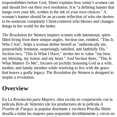
responsibilities before God, Shirer explains how today’s women can
and should live out their own resolution. It is "a defining banner that
hangs over your life, written in the ink of your own choices." A
woman’s banner should be an accurate reflection of who she desires
to be-someone completely Christ-centered who blesses and changes
things in her world for the better.
The Resolution for Women
inspires women with intentional, spirit-
filled living from three unique angles. Section one, entitled, "This Is
Who I Am", helps a woman define herself as "authentically me,
purposefully feminine, surprisingly satisfied, and faithfully His."
Section two, "This Is What I Have," invites her to value "my best,
my blessing, my honor, and my heart." And Section three, "This Is
What Matters To Me", focuses on joyfully honoring God as a wife,
mother, and family member while resolving to live with the grace
that leaves a godly legacy.
The Resolution for Women
is designed to
inspire a revolution.
Overview
En
La Resolución para Mujeres
, obra escrita en cooperación con la
película
Reto de Valientes
(de los productores de la película
A
Prueba de Fuego)
, la popular disertante y escritora Priscilla Shirer
desafía a todas las mujeres para responder decididamente y crecer en