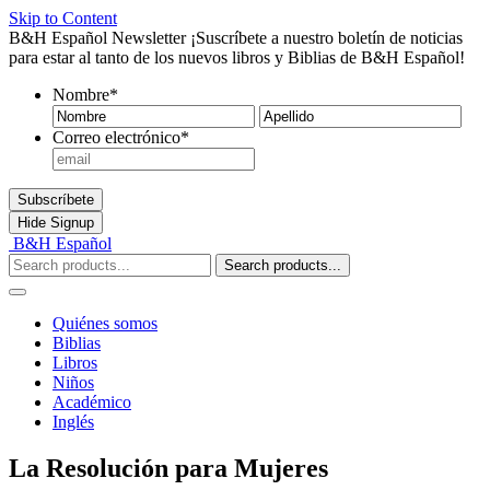
Skip to Content
B&H Español Newsletter
¡Suscríbete a nuestro boletín de noticias
para estar al tanto de los nuevos libros y Biblias de B&H Español!
Nombre
*
Nombre
Ape
Correo electrónico
*
Subscríbete
Hide
Signup
B&H Español
Search products...
Quiénes somos
Biblias
Libros
Niños
Académico
Inglés
La Resolución para Mujeres