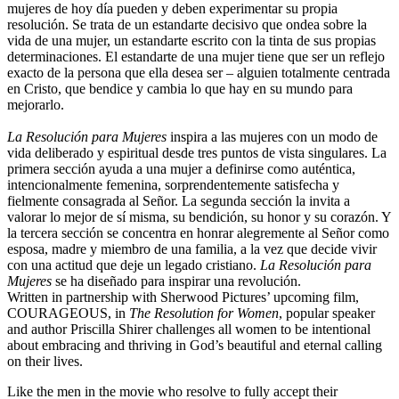
mujeres de hoy día pueden y deben experimentar su propia
resolución. Se trata de un estandarte decisivo que ondea sobre la
vida de una mujer, un estandarte escrito con la tinta de sus propias
determinaciones. El estandarte de una mujer tiene que ser un reflejo
exacto de la persona que ella desea ser – alguien totalmente centrada
en Cristo, que bendice y cambia lo que hay en su mundo para
mejorarlo.
La Resolución para Mujeres
inspira a las mujeres con un modo de
vida deliberado y espiritual desde tres puntos de vista singulares. La
primera sección ayuda a una mujer a definirse como auténtica,
intencionalmente femenina, sorprendentemente satisfecha y
fielmente consagrada al Señor. La segunda sección la invita a
valorar lo mejor de sí misma, su bendición, su honor y su corazón. Y
la tercera sección se concentra en honrar alegremente al Señor como
esposa, madre y miembro de una familia, a la vez que decide vivir
con una actitud que deje un legado cristiano.
La Resolución para
Mujeres
se ha diseñado para inspirar una revolución.
Written in partnership with Sherwood Pictures’ upcoming film,
COURAGEOUS, in
The Resolution for Women
, popular speaker
and author Priscilla Shirer challenges all women to be intentional
about embracing and thriving in God’s beautiful and eternal calling
on their lives.
Like the men in the movie who resolve to fully accept their