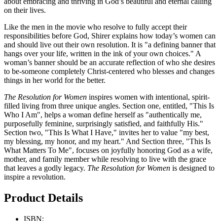
about embracing and thriving in God’s beautiful and eternal calling
on their lives.
Like the men in the movie who resolve to fully accept their
responsibilities before God, Shirer explains how today’s women can
and should live out their own resolution. It is "a defining banner that
hangs over your life, written in the ink of your own choices." A
woman’s banner should be an accurate reflection of who she desires
to be-someone completely Christ-centered who blesses and changes
things in her world for the better.
The Resolution for Women
inspires women with intentional, spirit-
filled living from three unique angles. Section one, entitled, "This Is
Who I Am", helps a woman define herself as "authentically me,
purposefully feminine, surprisingly satisfied, and faithfully His."
Section two, "This Is What I Have," invites her to value "my best,
my blessing, my honor, and my heart." And Section three, "This Is
What Matters To Me", focuses on joyfully honoring God as a wife,
mother, and family member while resolving to live with the grace
that leaves a godly legacy.
The Resolution for Women
is designed to
inspire a revolution.
Product Details
ISBN: