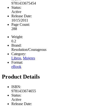
9781433675454
Status:
Active
Release Date:
10/15/2011
Page Count:
288
Weight:
0.2
Brand:
Resolution/Courageous
Category:
Libros
,
Mujeres
Format:
eBook
Product Details
ISBN:
9781433674655
Status:
Active
Release Date: