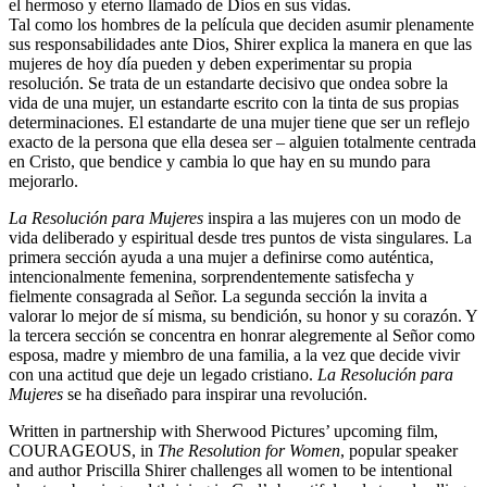
el hermoso y eterno llamado de Dios en sus vidas.
Tal como los hombres de la película que deciden asumir plenamente
sus responsabilidades ante Dios, Shirer explica la manera en que las
mujeres de hoy día pueden y deben experimentar su propia
resolución. Se trata de un estandarte decisivo que ondea sobre la
vida de una mujer, un estandarte escrito con la tinta de sus propias
determinaciones. El estandarte de una mujer tiene que ser un reflejo
exacto de la persona que ella desea ser – alguien totalmente centrada
en Cristo, que bendice y cambia lo que hay en su mundo para
mejorarlo.
La Resolución para Mujeres
inspira a las mujeres con un modo de
vida deliberado y espiritual desde tres puntos de vista singulares. La
primera sección ayuda a una mujer a definirse como auténtica,
intencionalmente femenina, sorprendentemente satisfecha y
fielmente consagrada al Señor. La segunda sección la invita a
valorar lo mejor de sí misma, su bendición, su honor y su corazón. Y
la tercera sección se concentra en honrar alegremente al Señor como
esposa, madre y miembro de una familia, a la vez que decide vivir
con una actitud que deje un legado cristiano.
La Resolución para
Mujeres
se ha diseñado para inspirar una revolución.
Written in partnership with Sherwood Pictures’ upcoming film,
COURAGEOUS, in
The Resolution for Women
, popular speaker
and author Priscilla Shirer challenges all women to be intentional