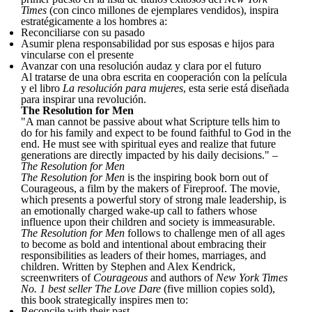
Times
(con cinco millones de ejemplares vendidos), inspira
estratégicamente a los hombres a:
Reconciliarse con su pasado
Asumir plena responsabilidad por sus esposas e hijos para
vincularse con el presente
Avanzar con una resolución audaz y clara por el futuro
Al tratarse de una obra escrita en cooperación con la película
y el libro
La resolución para mujeres
, esta serie está diseñada
para inspirar una revolución.
The Resolution for Men
"A man cannot be passive about what Scripture tells him to
do for his family and expect to be found faithful to God in the
end. He must see with spiritual eyes and realize that future
generations are directly impacted by his daily decisions." –
The Resolution for Men
The Resolution for Men
is the inspiring book born out of
Courageous, a film by the makers of Fireproof. The movie,
which presents a powerful story of strong male leadership, is
an emotionally charged wake-up call to fathers whose
influence upon their children and society is immeasurable.
The Resolution for Men
follows to challenge men of all ages
to become as bold and intentional about embracing their
responsibilities as leaders of their homes, marriages, and
children. Written by Stephen and Alex Kendrick,
screenwriters of
Courageous
and authors of
New York Times
No. 1 best seller The Love Dare
(five million copies sold),
this book strategically inspires men to:
Reconcile with their past