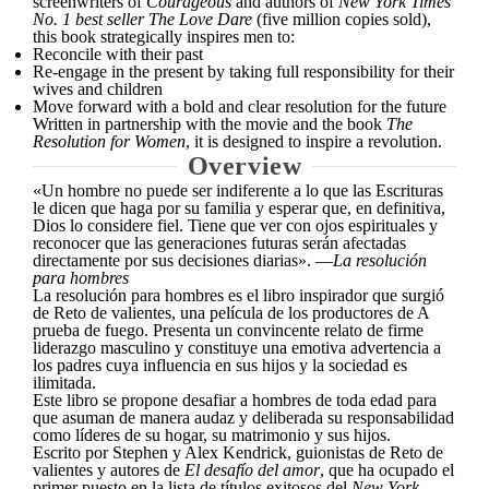
screenwriters of
Courageous
and authors of
New York Times
No. 1 best seller The Love Dare
(five million copies sold),
this book strategically inspires men to:
Reconcile with their past
Re-engage in the present by taking full responsibility for their
wives and children
Move forward with a bold and clear resolution for the future
Written in partnership with the movie and the book
The
Resolution for Women
, it is designed to inspire a revolution.
Overview
«Un hombre no puede ser indiferente a lo que las Escrituras
le dicen que haga por su familia y esperar que, en definitiva,
Dios lo considere fiel. Tiene que ver con ojos espirituales y
reconocer que las generaciones futuras serán afectadas
directamente por sus decisiones diarias». —
La resolución
para hombres
La resolución para hombres es el libro inspirador que surgió
de Reto de valientes, una película de los productores de A
prueba de fuego. Presenta un convincente relato de firme
liderazgo masculino y constituye una emotiva advertencia a
los padres cuya influencia en sus hijos y la sociedad es
ilimitada.
Este libro se propone desafiar a hombres de toda edad para
que asuman de manera audaz y deliberada su responsabilidad
como líderes de su hogar, su matrimonio y sus hijos.
Escrito por Stephen y Alex Kendrick, guionistas de Reto de
valientes y autores de
El desafío del amor
, que ha ocupado el
primer puesto en la lista de títulos exitosos del
New York