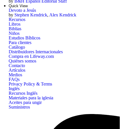
by
B&H Español Editorial Staff
Quick View
Devoto a Jesús
by
Stephen Kendrick
,
Alex Kendrick
Recursos
Libros
Biblias
Niños
Estudios Bíblicos
Para clientes
Catálogo
Distribuidores Internacionales
Compra en Lifeway.com
Quiénes somos
Contacto
Artículos
Medios
FAQs
Privacy Policy & Terms
Inglés
Recursos Inglés
Materiales para la iglesia
Aceites para ungir
Suministros
B&H
Publishing