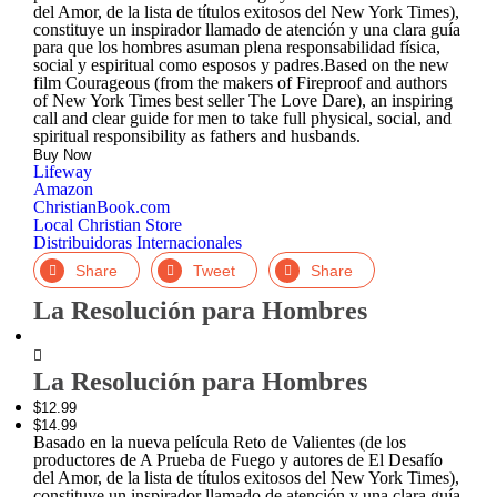
del Amor, de la lista de títulos exitosos del New York Times),
constituye un inspirador llamado de atención y una clara guía
para que los hombres asuman plena responsabilidad física,
social y espiritual como esposos y padres.Based on the new
film Courageous (from the makers of Fireproof and authors
of New York Times best seller The Love Dare), an inspiring
call and clear guide for men to take full physical, social, and
spiritual responsibility as fathers and husbands.
Buy Now
Lifeway
Amazon
ChristianBook.com
Local Christian Store
Distribuidoras Internacionales
Facebook
Twitter
LinkedIn
La Resolución para Hombres
Zoom
La Resolución para Hombres
In
$12.99
$14.99
Basado en la nueva película Reto de Valientes (de los
productores de A Prueba de Fuego y autores de El Desafío
del Amor, de la lista de títulos exitosos del New York Times),
constituye un inspirador llamado de atención y una clara guía