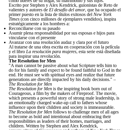
como líderes de su hogar, su matrimonio y sus hijos.
Escrito por Stephen y Alex Kendrick, guionistas de Reto de
valientes y autores de
El desafío del amor
, que ha ocupado el
primer puesto en la lista de títulos exitosos del
New York
Times
(con cinco millones de ejemplares vendidos), inspira
estratégicamente a los hombres a:
Reconciliarse con su pasado
Asumir plena responsabilidad por sus esposas e hijos para
vincularse con el presente
Avanzar con una resolución audaz y clara por el futuro
Al tratarse de una obra escrita en cooperación con la película
y el libro
La resolución para mujeres
, esta serie está diseñada
para inspirar una revolución.
The Resolution for Men
"A man cannot be passive about what Scripture tells him to
do for his family and expect to be found faithful to God in the
end. He must see with spiritual eyes and realize that future
generations are directly impacted by his daily decisions." –
The Resolution for Men
The Resolution for Men
is the inspiring book born out of
Courageous, a film by the makers of Fireproof. The movie,
which presents a powerful story of strong male leadership, is
an emotionally charged wake-up call to fathers whose
influence upon their children and society is immeasurable.
The Resolution for Men
follows to challenge men of all ages
to become as bold and intentional about embracing their
responsibilities as leaders of their homes, marriages, and
children. Written by Stephen and Alex Kendrick,