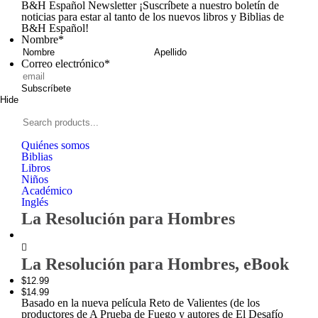
B&H Español Newsletter
¡Suscríbete a nuestro boletín de
noticias para estar al tanto de los nuevos libros y Biblias de
B&H Español!
Nombre
*
Nombre
Apellid
Correo electrónico
*
Subscríbete
Hide
Signup
B&H
Español
Search
products...
Quiénes somos
Biblias
Libros
Niños
Académico
Inglés
La Resolución para Hombres
Zoom
La Resolución para Hombres, eBook
In
$12.99
$14.99
Basado en la nueva película Reto de Valientes (de los
productores de A Prueba de Fuego y autores de El Desafío