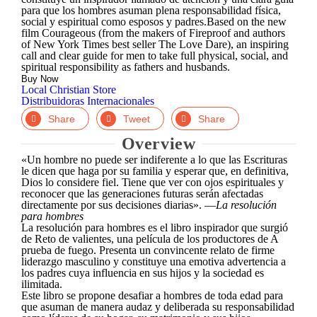
para que los hombres asuman plena responsabilidad física,
social y espiritual como esposos y padres.Based on the new
film Courageous (from the makers of Fireproof and authors
of New York Times best seller The Love Dare), an inspiring
call and clear guide for men to take full physical, social, and
spiritual responsibility as fathers and husbands.
Buy Now
Local Christian Store
Distribuidoras Internacionales
Facebook
Twitter
LinkedIn
Overview
«Un hombre no puede ser indiferente a lo que las Escrituras
le dicen que haga por su familia y esperar que, en definitiva,
Dios lo considere fiel. Tiene que ver con ojos espirituales y
reconocer que las generaciones futuras serán afectadas
directamente por sus decisiones diarias». —
La resolución
para hombres
La resolución para hombres es el libro inspirador que surgió
de Reto de valientes, una película de los productores de A
prueba de fuego. Presenta un convincente relato de firme
liderazgo masculino y constituye una emotiva advertencia a
los padres cuya influencia en sus hijos y la sociedad es
ilimitada.
Este libro se propone desafiar a hombres de toda edad para
que asuman de manera audaz y deliberada su responsabilidad