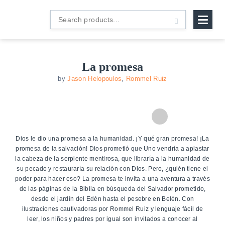
B&H
Search
Español
products...
La promesa
by
Jason Helopoulos
,
Rommel Ruiz
Zoom
In
Dios le dio una promesa a la humanidad. ¡Y qué gran promesa! ¡La
promesa de la salvación! Dios prometió que Uno vendría a aplastar
la cabeza de la serpiente mentirosa, que libraría a la humanidad de
su pecado y restauraría su relación con Dios. Pero, ¿quién tiene el
poder para hacer eso? La promesa te invita a una aventura a través
de las páginas de la Biblia en búsqueda del Salvador prometido,
desde el jardín del Edén hasta el pesebre en Belén. Con
ilustraciones cautivadoras por Rommel Ruiz y lenguaje fácil de
leer, los niños y padres por igual son invitados a conocer al