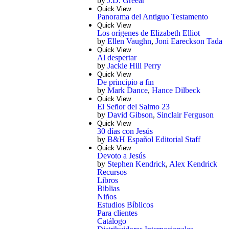
by
J.D. Greear
Quick View
Panorama del Antiguo Testamento
Quick View
Los orígenes de Elizabeth Elliot
by
Ellen Vaughn
,
Joni Eareckson Tada
Quick View
Al despertar
by
Jackie Hill Perry
Quick View
De principio a fin
by
Mark Dance
,
Hance Dilbeck
Quick View
El Señor del Salmo 23
by
David Gibson
,
Sinclair Ferguson
Quick View
30 días con Jesús
by
B&H Español Editorial Staff
Quick View
Devoto a Jesús
by
Stephen Kendrick
,
Alex Kendrick
Recursos
Libros
Biblias
Niños
Estudios Bíblicos
Para clientes
Catálogo