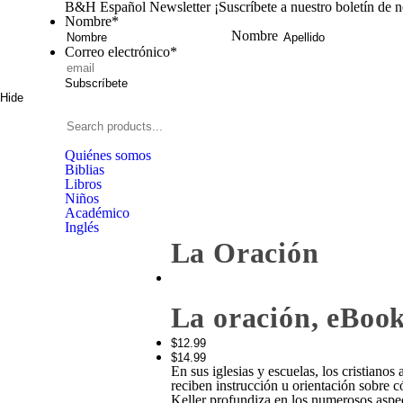
B&H Español Newsletter
¡Suscríbete a nuestro boletín de 
Nombre
*
Nombre
Correo electrónico
*
Subscríbete
Hide
Signup
B&H
Español
Search
products...
Quiénes somos
Biblias
Libros
Niños
Académico
Inglés
La Oración
Zoom
La oración, eBoo
In
$12.99
$14.99
En sus iglesias y escuelas, los cristian
reciben instrucción u orientación sobre 
Keller profundiza en los numerosos aspect