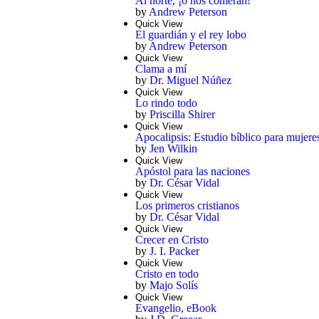
Al norte, ¡o nos comerán!
by
Andrew Peterson
Quick View
El guardián y el rey lobo
by
Andrew Peterson
Quick View
Clama a mí
by
Dr. Miguel Núñez
Quick View
Lo rindo todo
by
Priscilla Shirer
Quick View
Apocalipsis: Estudio bíblico para mujer
by
Jen Wilkin
Quick View
Apóstol para las naciones
by
Dr. César Vidal
Quick View
Los primeros cristianos
by
Dr. César Vidal
Quick View
Crecer en Cristo
by
J. I. Packer
Quick View
Cristo en todo
by
Majo Solís
Quick View
Evangelio, eBook