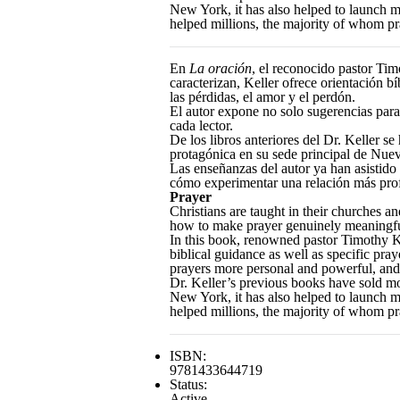
New York, it has also helped to launch mo
helped millions, the majority of whom p
En
La oración
, el reconocido pastor Tim
caracterizan, Keller ofrece orientación bí
las pérdidas, el amor y el perdón.
El autor expone no solo sugerencias para
cada lector.
De los libros anteriores del Dr. Keller 
protagónica en su sede principal de Nue
Las enseñanzas del autor ya han asistido
cómo experimentar una relación más pro
Prayer
Christians are taught in their churches a
how to make prayer genuinely meaningfu
In this book, renowned pastor Timothy Kel
biblical guidance as well as specific pray
prayers more personal and powerful, and h
Dr. Keller’s previous books have sold mo
New York, it has also helped to launch mo
helped millions, the majority of whom p
ISBN:
9781433644719
Status:
Active