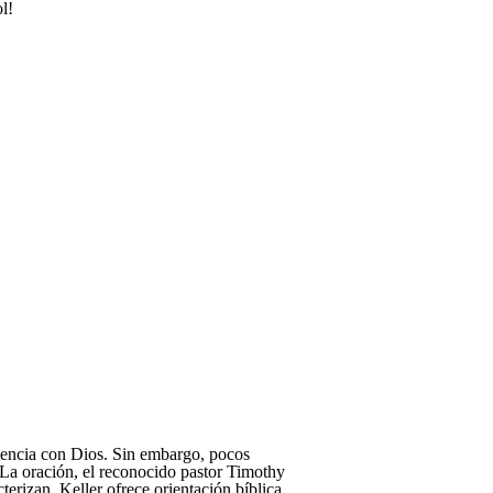
l!
riencia con Dios. Sin embargo, pocos
 La oración, el reconocido pastor Timothy
erizan, Keller ofrece orientación bíblica