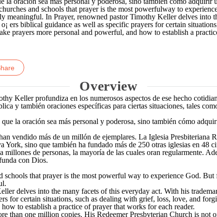
e la oración sea más personal y poderosa, sino también cómo adquirir 
ir churches and schools that prayer is the most powerfulway to experienc
y meaningful. In Prayer, renowned pastor Timothy Keller delves into th
¡ ers biblical guidance as well as specific prayers for certain situations,
ke prayers more personal and powerful, and how to establish a practice
nkedIn
Overview
othy Keller profundiza en los numerosos aspectos de ese hecho cotidiano
blica y también oraciones específicas para ciertas situaciones, tales com
 que la oración sea más personal y poderosa, sino también cómo adquir
se han vendido más de un millón de ejemplares. La Iglesia Presbiteriana
va York, sino que también ha fundado más de 250 otras iglesias en 48 c
 a millones de personas, la mayoría de las cuales oran regularmente. Ad
funda con Dios.
nd schools that prayer is the most powerful way to experience God. But 
l.
ler delves into the many facets of this everyday act. With his trademar
ers for certain situations, such as dealing with grief, loss, love, and f
ow to establish a practice of prayer that works for each reader.
re than one million copies. His Redeemer Presbyterian Church is not o