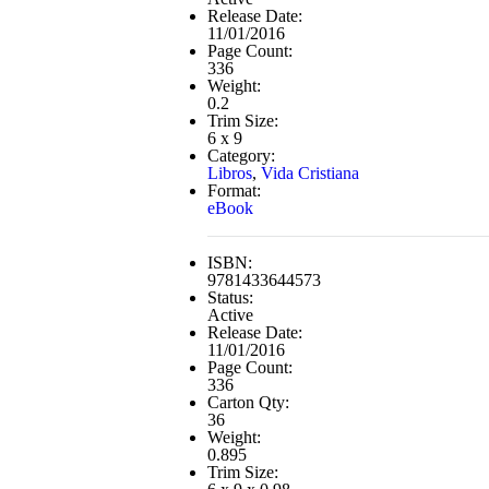
Release Date:
11/01/2016
Page Count:
336
Weight:
0.2
Trim Size:
6 x 9
Category:
Libros
,
Vida Cristiana
Format:
eBook
ISBN:
9781433644573
Status:
Active
Release Date:
11/01/2016
Page Count:
336
Carton Qty:
36
Weight:
0.895
Trim Size: