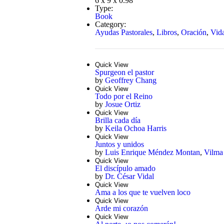
6 x 9 x 0.98
Type:
Book
Category:
Ayudas Pastorales
,
Libros
,
Oración
,
Vida
Quick View
Spurgeon el pastor
by
Geoffrey Chang
Quick View
Todo por el Reino
by
Josue Ortiz
Quick View
Brilla cada día
by
Keila Ochoa Harris
Quick View
Juntos y unidos
by
Luis Enrique Méndez Montan
,
Vilma
Quick View
El discípulo amado
by
Dr. César Vidal
Quick View
Ama a los que te vuelven loco
Quick View
Arde mi corazón
Quick View