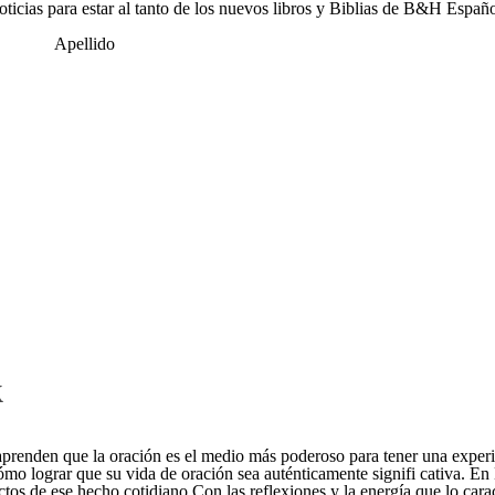
noticias para estar al tanto de los nuevos libros y Biblias de B&H Españo
Apellido
k
os aprenden que la oración es el medio más poderoso para tener una expe
cómo lograr que su vida de oración sea auténticamente signifi cativa. En
os de ese hecho cotidiano.Con las reflexiones y la energía que lo caract