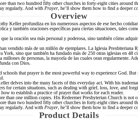
re than two hundred fifty other churches in forty-eight cities around t
ray regularly. And with
Prayer
, he’ll show them how to find a deeper c
Overview
othy Keller profundiza en los numerosos aspectos de ese hecho cotidiano
blica y también oraciones específicas para ciertas situaciones, tales com
 que la oración sea más personal y poderosa, sino también cómo adquir
se han vendido más de un millón de ejemplares. La Iglesia Presbiteriana
va York, sino que también ha fundado más de 250 otras iglesias en 48 c
 a millones de personas, la mayoría de las cuales oran regularmente. Ad
funda con Dios.
nd schools that prayer is the most powerful way to experience God. But 
l.
ler delves into the many facets of this everyday act. With his trademar
ers for certain situations, such as dealing with grief, loss, love, and f
ow to establish a practice of prayer that works for each reader.
re than one million copies. His Redeemer Presbyterian Church is not o
re than two hundred fifty other churches in forty-eight cities around t
ray regularly. And with
Prayer
, he’ll show them how to find a deeper c
Product Details