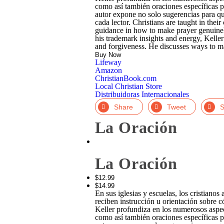
como así también oraciones específicas par
autor expone no solo sugerencias para qu
cada lector. Christians are taught in the
guidance in how to make prayer genuinel
his trademark insights and energy, Keller o
and forgiveness. He discusses ways to ma
Buy Now
Lifeway
Amazon
ChristianBook.com
Local Christian Store
Distribuidoras Internacionales
Facebook
Twitter
Li
La Oración
Zoom
La Oración
In
$12.99
$14.99
En sus iglesias y escuelas, los cristian
reciben instrucción u orientación sobre 
Keller profundiza en los numerosos aspect
como así también oraciones específicas par