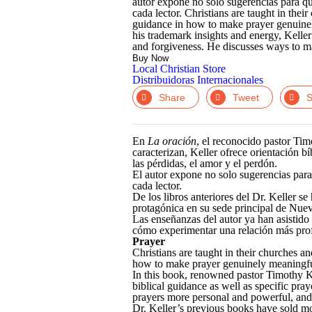
autor expone no solo sugerencias para qu
cada lector. Christians are taught in the
guidance in how to make prayer genuinel
his trademark insights and energy, Keller o
and forgiveness. He discusses ways to ma
Buy Now
Local Christian Store
Distribuidoras Internacionales
Facebook
Twitter
Li
En
La oración
, el reconocido pastor Tim
caracterizan, Keller ofrece orientación bí
las pérdidas, el amor y el perdón.
El autor expone no solo sugerencias para
cada lector.
De los libros anteriores del Dr. Keller 
protagónica en su sede principal de Nue
Las enseñanzas del autor ya han asistido
cómo experimentar una relación más pro
Prayer
Christians are taught in their churches a
how to make prayer genuinely meaningfu
In this book, renowned pastor Timothy Kel
biblical guidance as well as specific pray
prayers more personal and powerful, and h
Dr. Keller’s previous books have sold mo