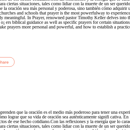
a ciertas situaciones, tales como lidiar con la muerte de un ser querido
e la oración sea más personal y poderosa, sino también cómo adquirir 
ir churches and schools that prayer is the most powerfulway to experienc
y meaningful. In Prayer, renowned pastor Timothy Keller delves into th
¡ ers biblical guidance as well as specific prayers for certain situations,
ke prayers more personal and powerful, and how to establish a practice
nkedIn
os aprenden que la oración es el medio más poderoso para tener una expe
cómo lograr que su vida de oración sea auténticamente signifi cativa. En
os de ese hecho cotidiano.Con las reflexiones y la energía que lo caract
a ciertas situaciones, tales como lidiar con la muerte de un ser querido