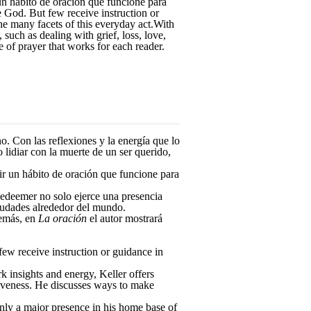
un hábito de oración que funcione para
e God. But few receive instruction or
e many facets of this everyday act.With
 such as dealing with grief, loss, love,
 of prayer that works for each reader.
. Con las reflexiones y la energía que lo
o lidiar con la muerte de un ser querido,
ir un hábito de oración que funcione para
 Redeemer no solo ejerce una presencia
iudades alrededor del mundo.
emás, en
La oración
el autor mostrará
few receive instruction or guidance in
k insights and energy, Keller offers
orgiveness. He discusses ways to make
nly a major presence in his home base of