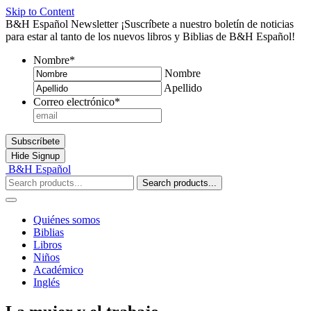
Skip to Content
B&H Español Newsletter
¡Suscríbete a nuestro boletín de noticias
para estar al tanto de los nuevos libros y Biblias de B&H Español!
Nombre
*
Nombre
Apellido
Correo electrónico
*
Subscríbete
Hide
Signup
B&H Español
Search products...
Quiénes somos
Biblias
Libros
Niños
Académico
Inglés