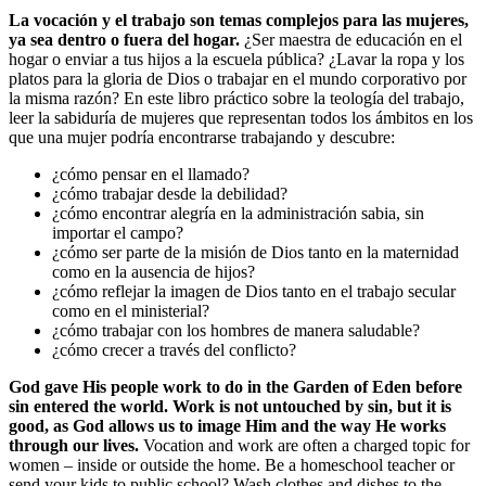
La vocación y el trabajo son temas complejos para las mujeres,
ya sea dentro o fuera del hogar.
¿Ser maestra de educación en el
hogar o enviar a tus hijos a la escuela pública? ¿Lavar la ropa y los
platos para la gloria de Dios o trabajar en el mundo corporativo por
la misma razón? En este libro práctico sobre la teología del trabajo,
leer la sabiduría de mujeres que representan todos los ámbitos en los
que una mujer podría encontrarse trabajando y descubre:
¿cómo pensar en el llamado?
¿cómo trabajar desde la debilidad?
¿cómo encontrar alegría en la administración sabia, sin
importar el campo?
¿cómo ser parte de la misión de Dios tanto en la maternidad
como en la ausencia de hijos?
¿cómo reflejar la imagen de Dios tanto en el trabajo secular
como en el ministerial?
¿cómo trabajar con los hombres de manera saludable?
¿cómo crecer a través del conflicto?
God gave His people work to do in the Garden of Eden before
sin entered the world. Work is not untouched by sin, but it is
good, as God allows us to image Him and the way He works
through our lives.
Vocation and work are often a charged topic for
women – inside or outside the home. Be a homeschool teacher or
send your kids to public school? Wash clothes and dishes to the