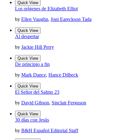
Quick View
Los orígenes de Elizabeth Elliot
by
Ellen Vaughn
,
Joni Eareckson Tada
Quick View
Al despertar
by
Jackie Hill Perry
Quick View
De principio a fin
by
Mark Dance
,
Hance Dilbeck
Quick View
El Señor del Salmo 23
by
David Gibson
,
Sinclair Ferguson
Quick View
30 días con Jesús
by
B&H Español Editorial Staff