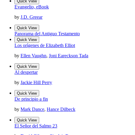
Quick View
Evangelio, eBook
by
J.D. Greear
Quick View
Panorama del Antiguo Testamento
Quick View
Los orígenes de Elizabeth Elliot
by
Ellen Vaughn
,
Joni Eareckson Tada
Quick View
Al despertar
by
Jackie Hill Perry
Quick View
De principio a fin
by
Mark Dance
,
Hance Dilbeck
Quick View
El Señor del Salmo 23