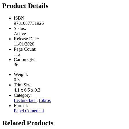
Product Details
ISBN:
9781087731926
Status:
Active
Release Date:
11/01/2020
Page Count:
112
Carton Qty:
36
Weight:
0.3
Trim Size:
4.1 x 6.5 x 0.3
Category:
Lectura facil
,
Libros
Format:
Papel Comercial
Related Products