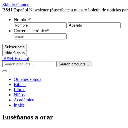
Skip to Content
B&H Español Newsletter
¡Suscríbete a nuestro boletín de noticias pa
Nombre
*
Nombre
Ape
Correo electrónico
*
Subscríbete
Hide
Signup
B&H Español
Search products...
Quiénes somos
Biblias
Libros
Niños
Académico
Inglés
Enséñanos a orar