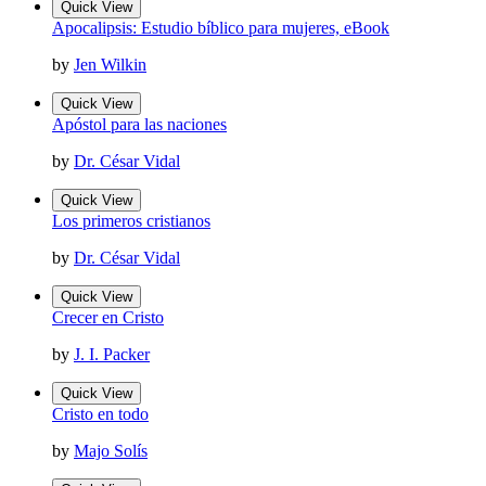
Quick View
Apocalipsis: Estudio bíblico para mujeres, eBook
by
Jen Wilkin
Quick View
Apóstol para las naciones
by
Dr. César Vidal
Quick View
Los primeros cristianos
by
Dr. César Vidal
Quick View
Crecer en Cristo
by
J. I. Packer
Quick View
Cristo en todo
by
Majo Solís