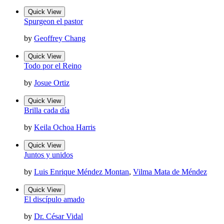
Quick View
Spurgeon el pastor
by
Geoffrey Chang
Quick View
Todo por el Reino
by
Josue Ortiz
Quick View
Brilla cada día
by
Keila Ochoa Harris
Quick View
Juntos y unidos
by
Luis Enrique Méndez Montan
,
Vilma Mata de Méndez
Quick View
El discípulo amado
by
Dr. César Vidal