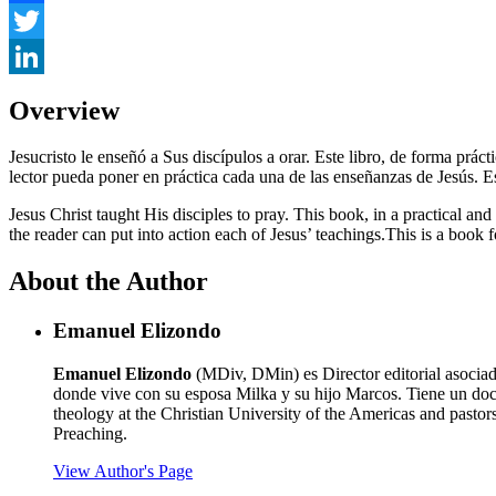
Facebook
Twitter
LinkedIn
Overview
Jesucristo le enseñó a Sus discípulos a orar. Este libro, de forma prác
lector pueda poner en práctica cada una de las enseñanzas de Jesús. Es
Jesus Christ taught His disciples to pray. This book, in a practical an
the reader can put into action each of Jesus’ teachings.This is a book
About the Author
Emanuel Elizondo
Emanuel Elizondo
(MDiv, DMin) es Director editorial asociad
donde vive con su esposa Milka y su hijo Marcos. Tiene un doc
theology at the Christian University of the Americas and pasto
Preaching.
View Author's Page