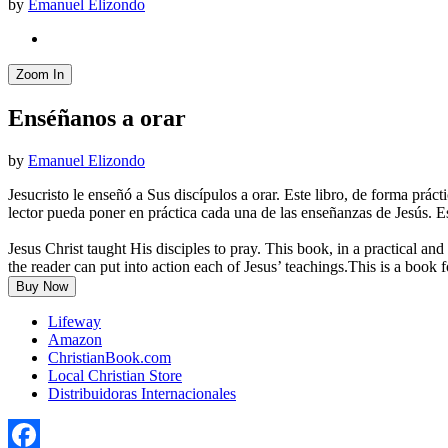
by
Emanuel Elizondo
Zoom In
Enséñanos a orar
by
Emanuel Elizondo
Jesucristo le enseñó a Sus discípulos a orar. Este libro, de forma prác
lector pueda poner en práctica cada una de las enseñanzas de Jesús. Es
Jesus Christ taught His disciples to pray. This book, in a practical an
the reader can put into action each of Jesus’ teachings.This is a book
Buy Now
Lifeway
Amazon
ChristianBook.com
Local Christian Store
Distribuidoras Internacionales