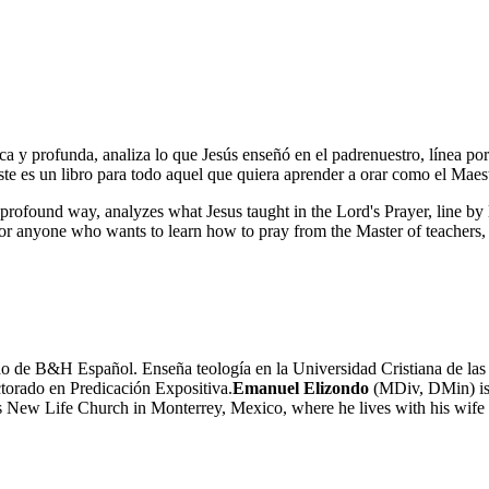
tica y profunda, analiza lo que Jesús enseñó en el padrenuestro, línea po
te es un libro para todo aquel que quiera aprender a orar como el Maestr
d profound way, analyzes what Jesus taught in the Lord's Prayer, line by 
 for anyone who wants to learn how to pray from the Master of teachers, 
o de B&H Español. Enseña teología en la Universidad Cristiana de las
torado en Predicación Expositiva.
Emanuel Elizondo
(MDiv, DMin) is 
rs New Life Church in Monterrey, Mexico, where he lives with his wife