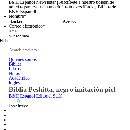
B&H Español Newsletter
¡Suscríbete a nuestro boletín de
noticias para estar al tanto de los nuevos libros y Biblias de
B&H Español!
Nombre
*
Nombre
Apellid
Correo electrónico
*
Subscríbete
Hide
Signup
B&H
Español
Search
products...
Quiénes somos
Biblias
Libros
Niños
Académico
Inglés
Biblia Peshitta, negro imitación piel
B&H Español Editorial Staff
Look Inside