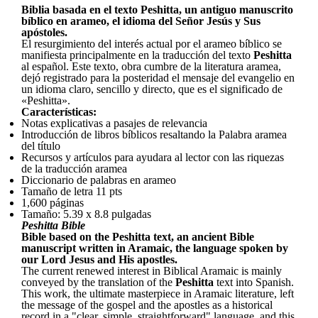
Biblia basada en el texto Peshitta, un antiguo manuscrito
bíblico en arameo, el idioma del Señor Jesús y Sus
apóstoles.
El resurgimiento del interés actual por el arameo bíblico se
manifiesta principalmente en la traducción del texto
Peshitta
al español. Este texto, obra cumbre de la literatura aramea,
dejó registrado para la posteridad el mensaje del evangelio en
un idioma claro, sencillo y directo, que es el significado de
«Peshitta».
Características:
Notas explicativas a pasajes de relevancia
Introducción de libros bíblicos resaltando la Palabra aramea
del título
Recursos y artículos para ayudara al lector con las riquezas
de la traducción aramea
Diccionario de palabras en arameo
Tamaño de letra 11 pts
1,600 páginas
Tamaño: 5.39 x 8.8 pulgadas
Peshitta Bible
Bible based on the Peshitta text, an ancient Bible
manuscript written in Aramaic, the language spoken by
our Lord Jesus and His apostles.
The current renewed interest in Biblical Aramaic is mainly
conveyed by the translation of the
Peshitta
text into Spanish.
This work, the ultimate masterpiece in Aramaic literature, left
the message of the gospel and the apostles as a historical
record in a "clear, simple, straightforward" language, and this