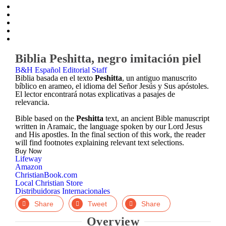
Zoom
Biblia Peshitta, negro imitación piel
In
B&H Español Editorial Staff
Biblia basada en el texto
Peshitta
, un antiguo manuscrito
bíblico en arameo, el idioma del Señor Jesús y Sus apóstoles.
El lector encontrará notas explicativas a pasajes de
relevancia.
Bible based on the
Peshitta
text, an ancient Bible manuscript
written in Aramaic, the language spoken by our Lord Jesus
and His apostles. In the final section of this work, the reader
will find footnotes explaining relevant text selections.
Buy Now
Lifeway
Amazon
ChristianBook.com
Local Christian Store
Distribuidoras Internacionales
Facebook
Twitter
LinkedIn
Overview