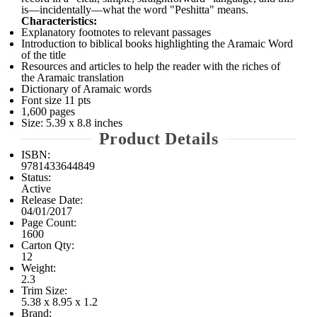
is—incidentally—what the word "Peshitta" means.
Characteristics:
Explanatory footnotes to relevant passages
Introduction to biblical books highlighting the Aramaic Word
of the title
Resources and articles to help the reader with the riches of
the Aramaic translation
Dictionary of Aramaic words
Font size 11 pts
1,600 pages
Size: 5.39 x 8.8 inches
Product Details
ISBN:
9781433644849
Status:
Active
Release Date:
04/01/2017
Page Count:
1600
Carton Qty:
12
Weight:
2.3
Trim Size:
5.38 x 8.95 x 1.2
Brand: