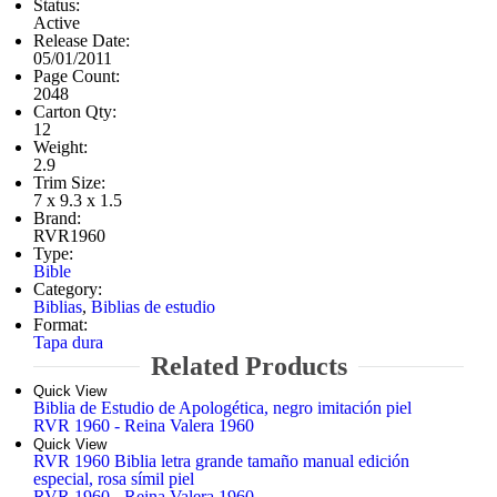
Status:
Active
Release Date:
05/01/2011
Page Count:
2048
Carton Qty:
12
Weight:
2.9
Trim Size:
7 x 9.3 x 1.5
Brand:
RVR1960
Type:
Bible
Category:
Biblias
,
Biblias de estudio
Format:
Tapa dura
Related Products
Quick View
Biblia de Estudio de Apologética, negro imitación piel
RVR 1960 - Reina Valera 1960
Quick View
RVR 1960 Biblia letra grande tamaño manual edición
especial, rosa símil piel
RVR 1960 - Reina Valera 1960