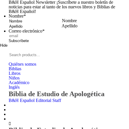
B&H Español Newsletter
¡Suscríbete a nuestro boletín de
noticias para estar al tanto de los nuevos libros y Biblias de
B&H Español!
Nombre
*
Nombre
Apellido
Correo electrónico
*
Subscríbete
Hide
Signup
B&H
Español
Search
products...
Quiénes somos
Biblias
Libros
Niños
Académico
Inglés
Biblia de Estudio de Apologética
B&H Español Editorial Staff
Zoom