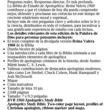
Preguntas reales. Respuestas directas. Fe más profunda.
La
Biblia de Estudio de Apologética: Reina Valera 1960
contribuye a que el cristiano de hoy día pueda comprender
mejor, defender y proclamar sus creencias en este tiempo de
creciente relativismo moral y espiritual.
Incluye más de cien preguntas clave y artículos sobre la fe y
la ciencia, distribuidos en todo el volumen, para incentivar a
una gratificante experiencia de estudio con cada lectura.
Los detalles relevantes de esta edición de la Palabra de
Dios para personas pensantes incluyen:
El texto completo de la divulgada versión
Reina Valera
1960
de la Biblia
Diseño bicolor de páginas
Una introducción a cada libro de la Biblia orientada a sus
inseparables elementos de apologética
Perfiles de apologistas cristianos de la historia, desde Justino
Mártir hasta C. S. Lewis.
Valiosas contribuciones de destacados apologistas modernos,
tales como Lee Strobel, Chuck Colson, Hank Hanegraaff y
Josh McDowell
Mapas
Cinta marcadora
Tamaño de letra 10 pts.
2,048 páginas
Tamaño: 7 x 9.3 pulgadas
RVR 1960 Apologetics Study Bible
Apologetics Study Bible
. Two-color page layout, profiles of
Christian apologists, ribbon marker and maps.