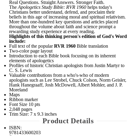
Real Questions. Straight Answers. Stronger Faith.
The
Apologetics Study Bible: RVR 1960
helps today's
Christians better understand, defend, and proclaim their
beliefs in this age of increasing moral and spiritual relativism.
More than one-hundred key questions and articles placed
throughout the volume about faith and science prompt a
rewarding study experience at every reading.
Highlights of this thinking person's edition of God's Word
include:
Full text of the popular
RVR 1960
Bible translation
Two-color page layout
Introduction to each Bible book focusing on its inherent
elements of apologetics
Profiles of historic Christian apologists from Justin Martyr to
C. S. Lewis
Valuable contributions from a who's-who of modern
apologists such as Lee Strobel, Chuck Colson, Norm Geisler,
Hank Hanegraaff, Josh McDowell, Albert Mohler, and J. P.
Moreland
Maps
Ribbon marker
Font Size 10 pts
2,048 pages
Trim Size: 7 x 9.3 inches
Product Details
ISBN:
9781433600203