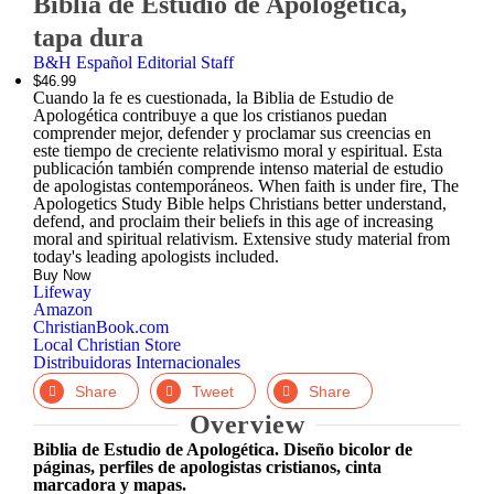
Biblia de Estudio de Apologética,
In
tapa dura
B&H Español Editorial Staff
$46.99
Cuando la fe es cuestionada, la Biblia de Estudio de
Apologética contribuye a que los cristianos puedan
comprender mejor, defender y proclamar sus creencias en
este tiempo de creciente relativismo moral y espiritual. Esta
publicación también comprende intenso material de estudio
de apologistas contemporáneos. When faith is under fire, The
Apologetics Study Bible helps Christians better understand,
defend, and proclaim their beliefs in this age of increasing
moral and spiritual relativism. Extensive study material from
today's leading apologists included.
Buy Now
Lifeway
Amazon
ChristianBook.com
Local Christian Store
Distribuidoras Internacionales
Facebook
Twitter
LinkedIn
Overview
Biblia de Estudio de Apologética. Diseño bicolor de
páginas, perfiles de apologistas cristianos, cinta
marcadora y mapas.