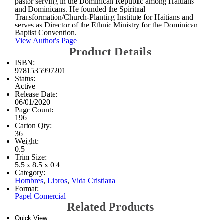
pastor serving in the Dominican Republic among Haitians
and Dominicans. He founded the Spiritual
Transformation/Church-Planting Institute for Haitians and
serves as Director of the Ethnic Ministry for the Dominican
Baptist Convention.
View Author's Page
Product Details
ISBN:
9781535997201
Status:
Active
Release Date:
06/01/2020
Page Count:
196
Carton Qty:
36
Weight:
0.5
Trim Size:
5.5 x 8.5 x 0.4
Category:
Hombres
,
Libros
,
Vida Cristiana
Format:
Papel Comercial
Related Products
Quick View