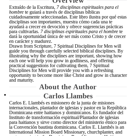
Overview
Extraído de la Escritura,
7 disciplinas espirituales para el
hombre
te guiará a través de disciplinas bíblicas
cuidadosamente seleccionadas. Este libro ilustra por qué estas
disciplinas son importantes, muestra cómo cada una te
ayudará a crecer en devoción y ofrece sugerencias prácticas
para cultivarlas.
7 disciplinas espirituales para el hombre
te
dará la oportunidad única de ser más como Cristo y de crecer
en carácter y madurez.
Drawn from Scripture, 7 Spiritual Disciplines for Men will
guide you through carefully selected biblical disciplines. By
illustrating why the disciplines are important, showing how
each one will help you grow in godliness, and offering
practical suggestions for cultivating them, 7 Spiritual
Disciplines for Men will provide you with a refreshing
opportunity to become more like Christ and grow in character
and maturity.
About the Author
Carlos Llambes
Carlos E. Llambés es misionero de la junta de misiones
internacionales, plantador de iglesias y pastor en la República
Dominicana entre haitianos y dominicanos. Es fundador del
Instituto de transformación espiritual/Plantador de iglesias
para haitianos y sirve como director del ministerio étnico para
la Convención bautista dominicana. Carlos E. Llambés is an
International Mission Board Missionary, churchplanter, and