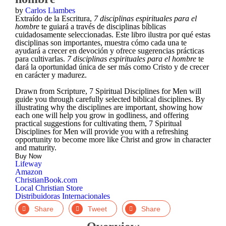
by
Carlos Llambes
Extraído de la Escritura,
7 disciplinas espirituales para el
hombre
te guiará a través de disciplinas bíblicas
cuidadosamente seleccionadas. Este libro ilustra por qué estas
disciplinas son importantes, muestra cómo cada una te
ayudará a crecer en devoción y ofrece sugerencias prácticas
para cultivarlas.
7 disciplinas espirituales para el hombre
te
dará la oportunidad única de ser más como Cristo y de crecer
en carácter y madurez.
Drawn from Scripture, 7 Spiritual Disciplines for Men will
guide you through carefully selected biblical disciplines. By
illustrating why the disciplines are important, showing how
each one will help you grow in godliness, and offering
practical suggestions for cultivating them, 7 Spiritual
Disciplines for Men will provide you with a refreshing
opportunity to become more like Christ and grow in character
and maturity.
Buy Now
Lifeway
Amazon
ChristianBook.com
Local Christian Store
Distribuidoras Internacionales
Facebook
Twitter
LinkedIn