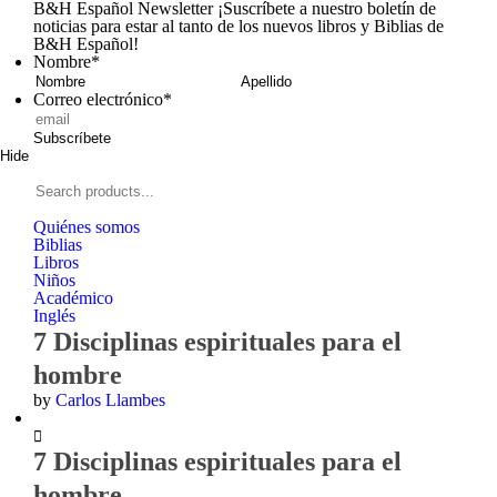
B&H Español Newsletter
¡Suscríbete a nuestro boletín de
noticias para estar al tanto de los nuevos libros y Biblias de
B&H Español!
Nombre
*
Nombre
Apellid
Correo electrónico
*
Subscríbete
Hide
Signup
B&H
Español
Search
products...
Quiénes somos
Biblias
Libros
Niños
Académico
Inglés
7 Disciplinas espirituales para el
hombre
by
Carlos Llambes
Zoom
7 Disciplinas espirituales para el
In
hombre