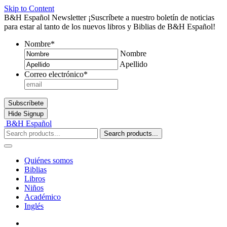
Skip to Content
B&H Español Newsletter
¡Suscríbete a nuestro boletín de noticias
para estar al tanto de los nuevos libros y Biblias de B&H Español!
Nombre
*
Nombre
Apellido
Correo electrónico
*
Subscríbete
Hide
Signup
B&H Español
Search products...
Quiénes somos
Biblias
Libros
Niños
Académico
Inglés