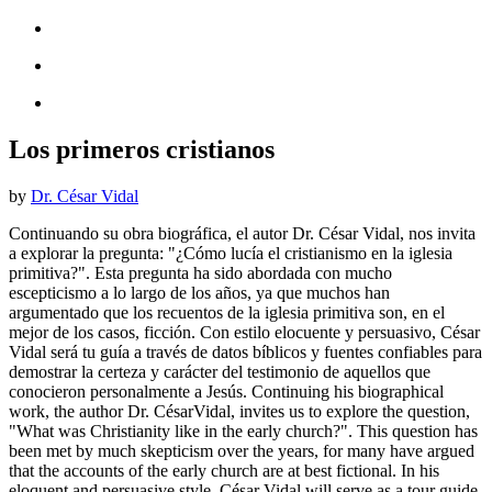
Los primeros cristianos
by
Dr. César Vidal
Continuando su obra biográfica, el autor Dr. César Vidal, nos invita
a explorar la pregunta: "¿Cómo lucía el cristianismo en la iglesia
primitiva?". Esta pregunta ha sido abordada con mucho
escepticismo a lo largo de los años, ya que muchos han
argumentado que los recuentos de la iglesia primitiva son, en el
mejor de los casos, ficción. Con estilo elocuente y persuasivo, César
Vidal será tu guía a través de datos bíblicos y fuentes confiables para
demostrar la certeza y carácter del testimonio de aquellos que
conocieron personalmente a Jesús. Continuing his biographical
work, the author Dr. CésarVidal, invites us to explore the question,
"What was Christianity like in the early church?". This question has
been met by much skepticism over the years, for many have argued
that the accounts of the early church are at best fictional. In his
eloquent and persuasive style, César Vidal will serve as a tour guide