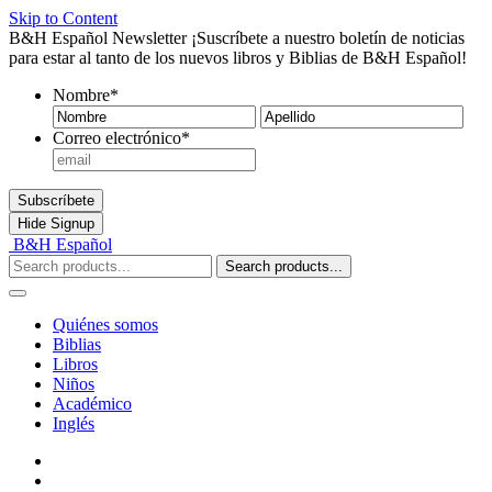
Skip to Content
B&H Español Newsletter
¡Suscríbete a nuestro boletín de noticias
para estar al tanto de los nuevos libros y Biblias de B&H Español!
Nombre
*
Nombre
Ape
Correo electrónico
*
Subscríbete
Hide
Signup
B&H Español
Search products...
Quiénes somos
Biblias
Libros
Niños
Académico
Inglés