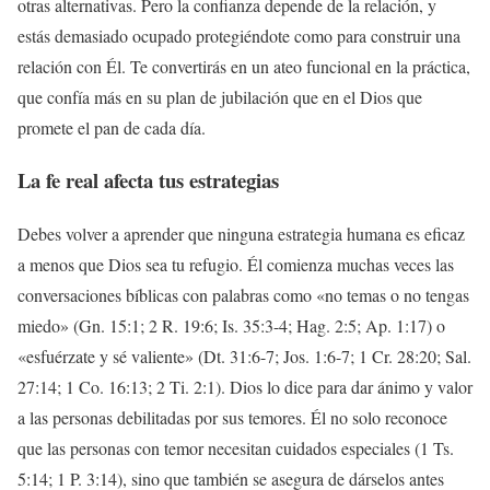
otras alternativas. Pero la confianza depende de la relación, y
estás demasiado ocupado protegiéndote como para construir una
relación con Él. Te convertirás en un ateo funcional en la práctica,
que confía más en su plan de jubilación que en el Dios que
promete el pan de cada día.
La fe real afecta tus estrategias
Debes volver a aprender que ninguna estrategia humana es eficaz
a menos que Dios sea tu refugio. Él comienza muchas veces las
conversaciones bíblicas con palabras como «no temas o no tengas
miedo» (Gn. 15:1; 2 R. 19:6; Is. 35:3-4; Hag. 2:5; Ap. 1:17) o
«esfuérzate y sé valiente» (Dt. 31:6-7; Jos. 1:6-7; 1 Cr. 28:20; Sal.
27:14; 1 Co. 16:13; 2 Ti. 2:1). Dios lo dice para dar ánimo y valor
a las personas debilitadas por sus temores. Él no solo reconoce
que las personas con temor necesitan cuidados especiales (1 Ts.
5:14; 1 P. 3:14), sino que también se asegura de dárselos antes