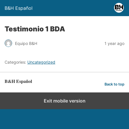
B&H Español
Testimonio 1 BDA
Equipo B&H
1 year ago
Categories:
Uncategorized
B&H Español
Back to top
Exit mobile version