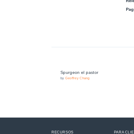
Rel
Pag
Spurgeon el pastor
by
Geoffrey Chang
RECURSOS
PARA CLI