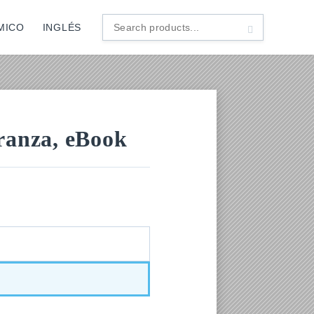
MICO
INGLÉS
Search
products...
eranza, eBook