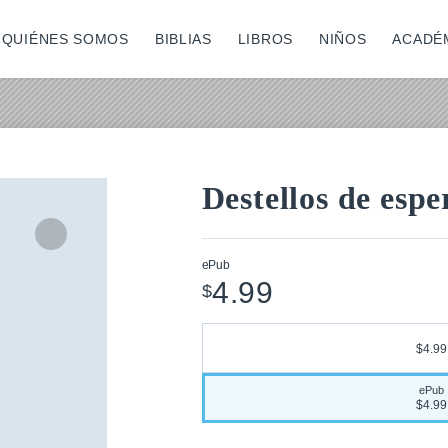
QUIÉNES SOMOS
BIBLIAS
LIBROS
NIÑOS
ACADÉ
Destellos de esp
Zoom
In
ePub
4.99
$
$4.99
ePub
$4.99