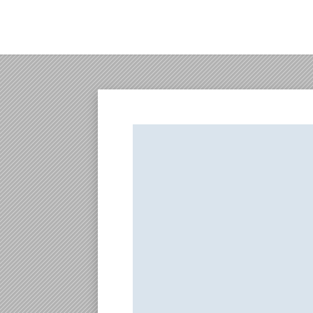
B&H
Español