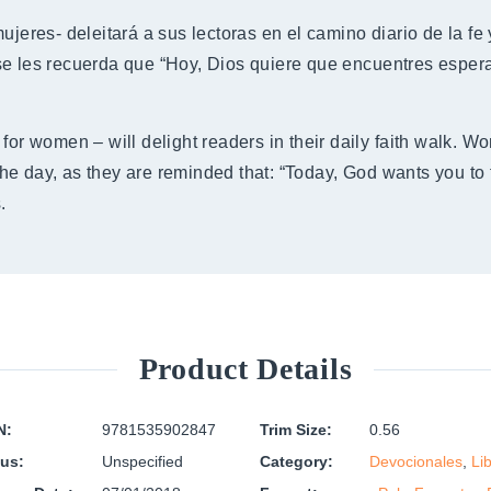
ujeres- deleitará a sus lectoras en el camino diario de la f
se les recuerda que “Hoy, Dios quiere que encuentres espe
for women – will delight readers in their daily faith walk. Wom
e day, as they are reminded that: “Today, God wants you to f
.
Product Details
N:
9781535902847
Trim Size:
0.56
tus:
Unspecified
Category:
Devocionales
,
Li