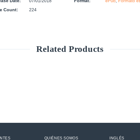
ease Date:
07/01/2018
Format:
ePub
,
Formato e
e Count:
224
Related Products
ENTES
QUIÉNES SOMOS
INGLÉS