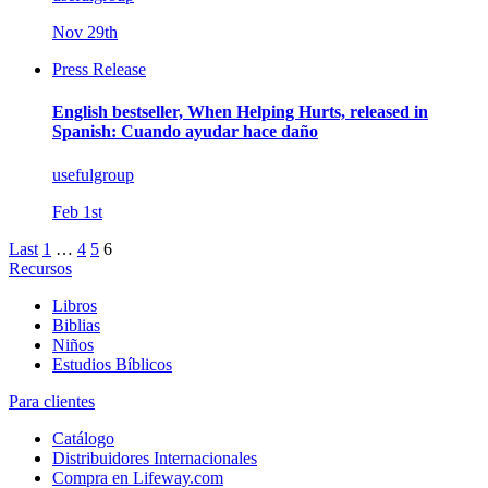
Nov 29th
Press Release
English bestseller, When Helping Hurts, released in
Spanish: Cuando ayudar hace daño
usefulgroup
Feb 1st
Last
1
…
4
5
6
Recursos
Libros
Biblias
Niños
Estudios Bíblicos
Para clientes
Catálogo
Distribuidores Internacionales
Compra en Lifeway.com