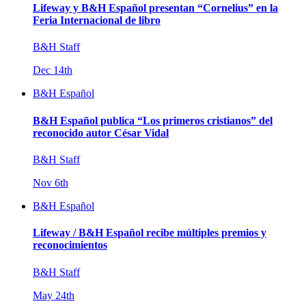
Lifeway y B&H Español presentan “Cornelius” en la
Feria Internacional de libro
B&H Staff
Dec 14th
B&H Español
B&H Español publica “Los primeros cristianos” del
reconocido autor César Vidal
B&H Staff
Nov 6th
B&H Español
Lifeway / B&H Español recibe múltiples premios y
reconocimientos
B&H Staff
May 24th