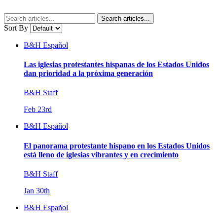
Search articles...
Sort By
B&H Español
Las iglesias protestantes hispanas de los Estados Unidos
dan prioridad a la próxima generación
B&H Staff
Feb 23rd
B&H Español
El panorama protestante hispano en los Estados Unidos
está lleno de iglesias vibrantes y en crecimiento
B&H Staff
Jan 30th
B&H Español