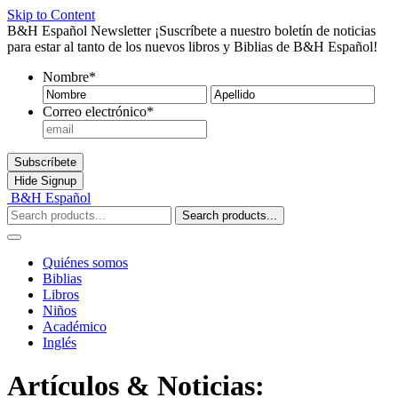
Skip to Content
B&H Español Newsletter
¡Suscríbete a nuestro boletín de noticias
para estar al tanto de los nuevos libros y Biblias de B&H Español!
Nombre
*
Nombre
Ape
Correo electrónico
*
Subscríbete
Hide
Signup
B&H Español
Search products...
Quiénes somos
Biblias
Libros
Niños
Académico
Inglés
Artículos & Noticias: