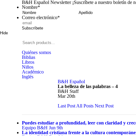
B&H Español Newsletter
¡Suscríbete a nuestro boletín de 
Nombre
*
Nombre
A
Correo electrónico
*
Subscríbete
Hide
Signup
B&H
Español
Search
products...
Quiénes somos
Biblias
Libros
Niños
Académico
Inglés
B&H Español
La belleza de las palabras – 4
B&H Staff
Mar 20th
Last Post
All Posts
Next Post
Puedes estudiar a profundidad, leer con claridad y crece
Equipo B&H
Jun 9th
La identidad cristiana frente a la cultura contemporán