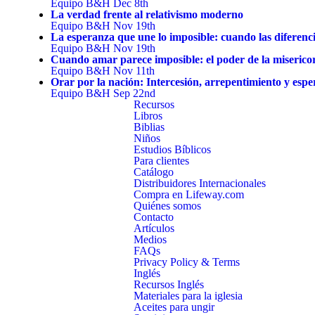
Equipo B&H
Dec 8th
La verdad frente al relativismo moderno
Equipo B&H
Nov 19th
La esperanza que une lo imposible: cuando las diferenci
Equipo B&H
Nov 19th
Cuando amar parece imposible: el poder de la miserico
Equipo B&H
Nov 11th
Orar por la nación: Intercesión, arrepentimiento y esp
Equipo B&H
Sep 22nd
Recursos
Libros
Biblias
Niños
Estudios Bíblicos
Para clientes
Catálogo
Distribuidores Internacionales
Compra en Lifeway.com
Quiénes somos
Contacto
Artículos
Medios
FAQs
Privacy Policy & Terms
Inglés
Recursos Inglés
Materiales para la iglesia
Aceites para ungir