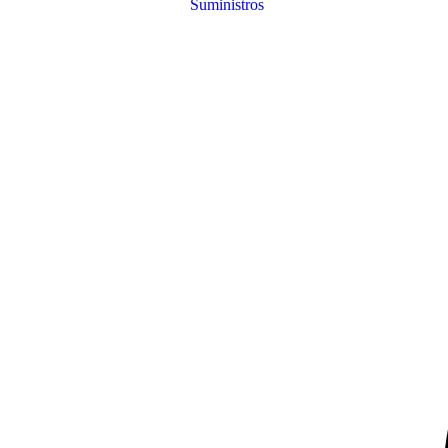
Suministros
B&H
Publishing