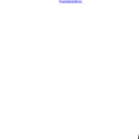
Suministros
B&H
Publishing