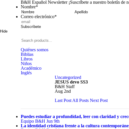
B&H Español Newsletter
¡Suscríbete a nuestro boletín de 
Nombre
*
Nombre
A
Correo electrónico
*
Subscríbete
Hide
Signup
B&H
Español
Search
products...
Quiénes somos
Biblias
Libros
Niños
Académico
Inglés
Uncategorized
JESUS devo SS3
B&H Staff
Aug 2nd
Last Post
All Posts
Next Post
Puedes estudiar a profundidad, leer con claridad y crece
Equipo B&H
Jun 9th
La identidad cristiana frente a la cultura contemporán