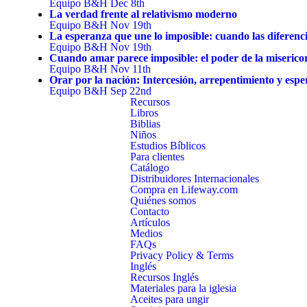
Equipo B&H
Dec 8th
La verdad frente al relativismo moderno
Equipo B&H
Nov 19th
La esperanza que une lo imposible: cuando las diferenci
Equipo B&H
Nov 19th
Cuando amar parece imposible: el poder de la miserico
Equipo B&H
Nov 11th
Orar por la nación: Intercesión, arrepentimiento y esp
Equipo B&H
Sep 22nd
Recursos
Libros
Biblias
Niños
Estudios Bíblicos
Para clientes
Catálogo
Distribuidores Internacionales
Compra en Lifeway.com
Quiénes somos
Contacto
Artículos
Medios
FAQs
Privacy Policy & Terms
Inglés
Recursos Inglés
Materiales para la iglesia
Aceites para ungir