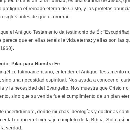
l pueblo de Israel a la libertad, es una sombra de Jesús, qui
 prefigura el reinado eterno de Cristo, y los profetas anunc
n siglos antes de que ocurrieran.
que el Antiguo Testamento da testimonio de Él: “Escudriñad 
 parece que en ellas tenéis la vida eterna; y ellas son las 
R1960).
nto: Pilar para Nuestra Fe
angélico latinoamericano, entender el Antiguo Testamento no
 sino una necesidad espiritual. Nos ayuda a conocer el cará
oria y la necesidad del Evangelio. Nos muestra que Cristo no
nto, sino que su venida fue el cumplimiento de un plan eter
e incertidumbre, donde muchas ideologías y doctrinas conf
mental conocer el mensaje completo de la Biblia. Solo así p
 la verdad.