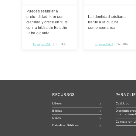
Puedes estudiar a
profundidad, leer con
La identidad cristiana
claridad y crece en tu fe
frente a la cultura
con la biblia de Estudio
contemporánea
Letra gigante.
Equipo B&H
Jun 9th
Equipo B&H
Dec 8th
RECURSOS
PARA CLI
Libros
Catálogo
Biblias
Distribuidore
Internaciona
Niños
Compra en L
Estudios Bíblicos