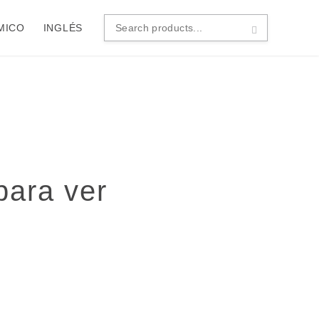
MICO
INGLÉS
Search
products...
para ver