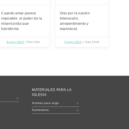
Cuando amar parece
Orar por la nación:
imposible: el poder de la
Intercesión,
misericordia que
arrepentimiento y
transforma
esperanza
Equipo B&H
Nov 11th
Equipo B&H
Sep 22nd
MATERIALES PARA LA
IGLESIA
Aceites para ungir
Suministros