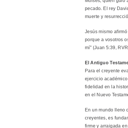
Moisés, quien guió a
pecado. El rey David
muerte y resurrecció
Jesús mismo afirmó 
porque a vosotros os
mí” (Juan 5:39, RV
El Antiguo Testame
Para el creyente ev
ejercicio académico,
fidelidad en la hist
en el Nuevo Testame
En un mundo lleno d
creyentes, es funda
firme y arraigada en