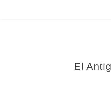
B&H
Español
El Anti