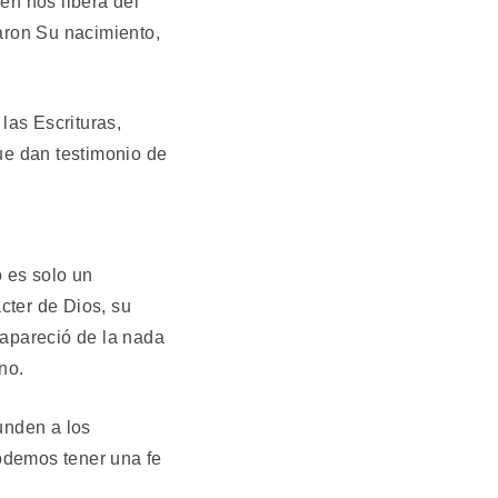
en nos libera del
iaron Su nacimiento,
las Escrituras,
que dan testimonio de
 es solo un
cter de Dios, su
 apareció de la nada
no.
unden a los
odemos tener una fe