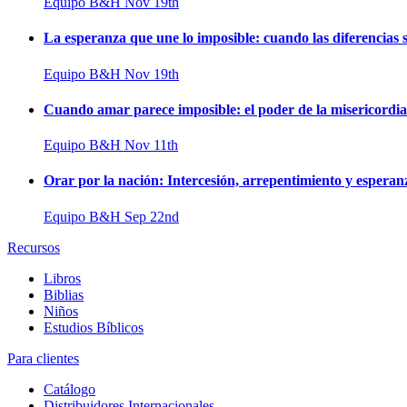
Equipo B&H
Nov 19th
La esperanza que une lo imposible: cuando las diferencias s
Equipo B&H
Nov 19th
Cuando amar parece imposible: el poder de la misericordi
Equipo B&H
Nov 11th
Orar por la nación: Intercesión, arrepentimiento y esperan
Equipo B&H
Sep 22nd
Recursos
Libros
Biblias
Niños
Estudios Bíblicos
Para clientes
Catálogo
Distribuidores Internacionales