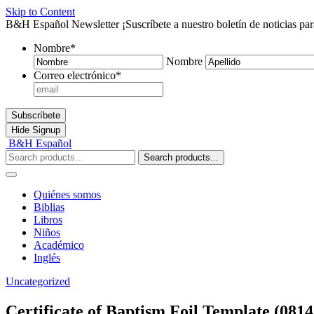
Skip to Content
B&H Español Newsletter
¡Suscríbete a nuestro boletín de noticias pa
Nombre
*
Nombre
Correo electrónico
*
Subscríbete
Hide
Signup
B&H Español
Search products...
Quiénes somos
Biblias
Libros
Niños
Académico
Inglés
Uncategorized
Certificate of Baptism Foil Template (081