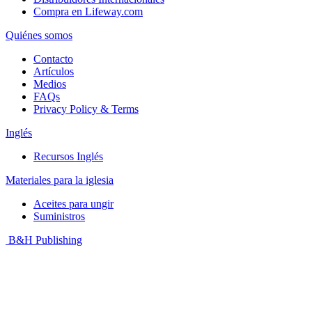
Compra en Lifeway.com
Quiénes somos
Contacto
Artículos
Medios
FAQs
Privacy Policy & Terms
Inglés
Recursos Inglés
Materiales para la iglesia
Aceites para ungir
Suministros
B&H Publishing