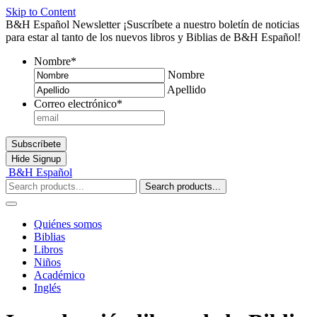
Skip to Content
B&H Español Newsletter
¡Suscríbete a nuestro boletín de noticias
para estar al tanto de los nuevos libros y Biblias de B&H Español!
Nombre
*
Nombre
Apellido
Correo electrónico
*
Subscríbete
Hide
Signup
B&H Español
Search products...
Quiénes somos
Biblias
Libros
Niños
Académico
Inglés